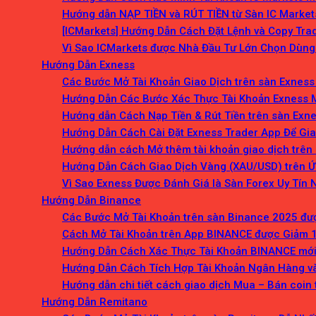
Hướng dẫn NẠP TIỀN và RÚT TIỀN từ Sàn IC Market
[ICMarkets] Hướng Dẫn Cách Đặt Lệnh và Copy Trad
Vì Sao ICMarkets được Nhà Đầu Tư Lớn Chọn Dùng
Hướng Dẫn Exness
Các Bước Mở Tài Khoản Giao Dịch trên sàn Exness
Hướng Dẫn Các Bước Xác Thực Tài Khoản Exness 
Hướng dẫn Cách Nạp Tiền & Rút Tiền trên sàn Exn
Hướng Dẫn Cách Cài Đặt Exness Trader App Để Gia
Hướng dẫn cách Mở thêm tài khoản giao dịch trên
Hướng Dẫn Cách Giao Dịch Vàng (XAU/USD) trên Ứ
Vì Sao Exness Được Đánh Giá là Sàn Forex Uy Tín 
Hướng Dẫn Binance
Các Bước Mở Tài Khoản trên sàn Binance 2025 đư
Cách Mở Tài Khoản trên App BINANCE được Giảm 1
Hướng Dẫn Cách Xác Thực Tài Khoản BINANCE mới
Hướng Dẫn Cách Tích Hợp Tài Khoản Ngân Hàng v
Hướng dẫn chi tiết cách giao dịch Mua – Bán coin
Hướng Dẫn Remitano