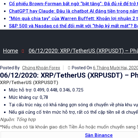
Cổ phiếu Brown-Forman bất ngờ “bật tăng”: Đã đủ rẻ để trở
ChatGPT hay Claude: Đâu là chatbot AI đáng tiền trong nă
“Món quà chia tay” của Warren Buffett: Khoản lợi nhuận 2 
S&P 500 và Nasdaq có thể đối mặt với “thập kỷ mất mát”? 
Home
06/12/2020: XRP/TetherUS (XRPUSDT) – Phân
Posted By
Chứng Khoán Forex
Posted On
6 Tháng Mười Hai, 202
06/12/2020: XRP/TetherUS (XRPUSDT) – Phâ
XRP/TetherUS (XRPUSDT)
Mức hỗ trợ: 0.499, 0.448, 0.346, 0.725
Mức kháng cự: 0,78
Tại cấu trúc này, có khả năng gợn sóng di chuyển về phía khu vự
Nếu giá củng cố trên mức hỗ trợ, rất có thể cặp tiền sẽ di chu
Nguồn: Tổng hợp
*Nếu chưa có tài khoản giao dịch Tiền Ảo hoặc muốn chuyển sang Sà
Sàn Binance