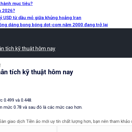
 thành mục tiêu?
m 2026?
tỷ USD từ dầu mỏ giữa khủng hoảng Iran
Bóng dáng bong bóng dot-com năm 2000 đang trở lại
 tích kỹ thuật hôm nay
0
n tích kỹ thuật hôm nay
c 0.499 và 0.448.
yển mức 0.78 và sau đó là các mức cao hơn.
n giao dịch Tiền ảo mới uy tín chất lượng hơn, bạn nên tham khảo m