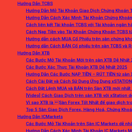
Hướng Dẫn TCBS
Hướng Dẫn Mở Tài Khoản Giao Dịch Chứng Khoán T
Hướng Dẫn Cách Xác Minh Tài Khoản Chứng Khoán
Cách liên kết Tài khoản TCBS với Tài khoản ngân 
Cách Nạp Tiền vào Tài Khoản Chứng Khoán TCBS t
Hướng dẫn cách MUA Cổ Phiếu trên sàn chứng kh
Hướng dẫn Cách BÁN Cổ phiếu trên sàn TCBS và R
Hướng Dẫn XTB
Các Bước Mở Tài Khoản Mới trên sàn XTB Dễ Nhất
Các Bước Xác Thực Tài Khoản XTB Dễ Nhất 2025
Hướng Dẫn Các Bước NẠP TIỀN – RÚT TIỀN từ sàn 
Cách Cài Đặt và Cách Sử Dụng Ứng Dụng xSTATION
Cách Đặt Lệnh MUA và BÁN trên Sàn XTB mới nhất
[Video] Cách Giao Dịch trên sàn XTB với xStation 
Vì sao XTB là Sàn Forex Tốt Nhất để giao dịch t
Top 5 Sàn Giao Dịch Forex, Hàng Hoá, Chứng Khoán
Hướng Dẫn ICMarkets
Các Bước Mở Tài Khoản trên Sàn IC Markets dễ nh
Hướng Dẫn Cách Xác Minh Tài Khoản IC Markets M