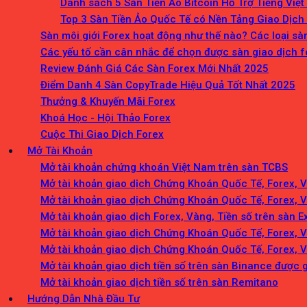
Danh sách 5 Sàn Tiền Ảo Bitcoin Hỗ Trợ Tiếng Việt
Top 3 Sàn Tiền Ảo Quốc Tế có Nền Tảng Giao Dịch
Sàn môi giới Forex hoạt động như thế nào? Các loại sà
Các yếu tố cần cân nhắc để chọn được sàn giao dịch f
Review Đánh Giá Các Sàn Forex Mới Nhất 2025
Điểm Danh 4 Sàn CopyTrade Hiệu Quả Tốt Nhất 2025
Thưởng & Khuyến Mãi Forex
Khoá Học - Hội Thảo Forex
Cuộc Thi Giao Dịch Forex
Mở Tài Khoản
Mở tài khoản chứng khoán Việt Nam trên sàn TCBS
Mở tài khoản giao dịch Chứng Khoán Quốc Tế, Forex, 
Mở tài khoản giao dịch Chứng Khoán Quốc Tế, Forex, 
Mở tài khoản giao dịch Forex, Vàng, Tiền số trên sàn 
Mở tài khoản giao dịch Chứng Khoán Quốc Tế, Forex, 
Mở tài khoản giao dịch Chứng Khoán Quốc Tế, Forex, 
Mở tài khoản giao dịch tiền số trên sàn Binance được 
Mở tài khoản giao dịch tiền số trên sàn Remitano
Hướng Dẫn Nhà Đầu Tư