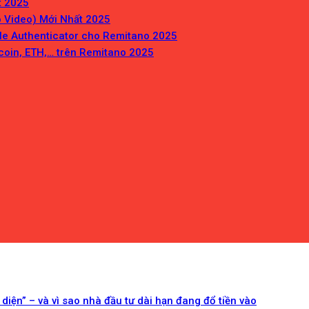
t 2025
 Video) Mới Nhất 2025
gle Authenticator cho Remitano 2025
coin, ETH,… trên Remitano 2025
 diện” – và vì sao nhà đầu tư dài hạn đang đổ tiền vào