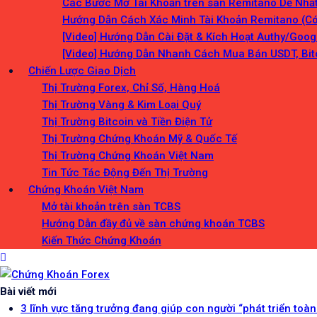
Các Bước Mở Tài Khoản trên sàn Remitano Dễ Nhấ
Hướng Dẫn Cách Xác Minh Tài Khoản Remitano (Có
[Video] Hướng Dẫn Cài Đặt & Kích Hoạt Authy/Goo
[Video] Hướng Dẫn Nhanh Cách Mua Bán USDT, Bit
Chiến Lược Giao Dịch
Thị Trường Forex, Chỉ Số, Hàng Hoá
Thị Trường Vàng & Kim Loại Quý
Thị Trường Bitcoin và Tiền Điện Tử
Thị Trường Chứng Khoán Mỹ & Quốc Tế
Thị Trường Chứng Khoán Việt Nam
Tin Tức Tác Động Đến Thị Trường
Chứng Khoán Việt Nam
Mở tài khoản trên sàn TCBS
Hướng Dẫn đầy đủ về sàn chứng khoán TCBS
Kiến Thức Chứng Khoán
Chứng Khoán Forex
Blog chia sẻ về Chứng Khoán và Forex
Bài viết mới
3 lĩnh vực tăng trưởng đang giúp con người “phát triển toàn