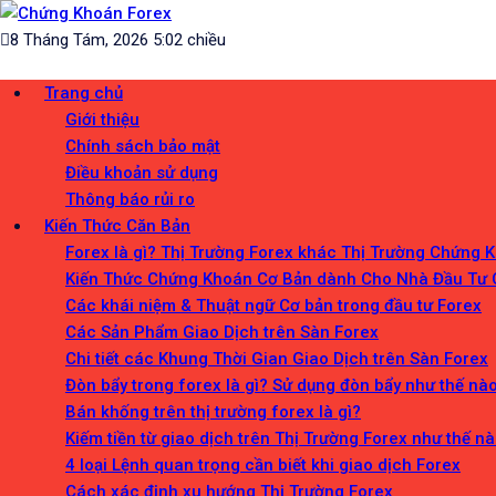
Skip
Chứng Khoán Forex
to
Blog chia sẻ về Chứng Khoán và Forex
8 Tháng Tám, 2026 5:02 chiều
content
Trang chủ
Giới thiệu
Chính sách bảo mật
Điều khoản sử dụng
Thông báo rủi ro
Kiến Thức Căn Bản
Forex là gì? Thị Trường Forex khác Thị Trường Chứng 
Kiến Thức Chứng Khoán Cơ Bản dành Cho Nhà Đầu Tư
Các khái niệm & Thuật ngữ Cơ bản trong đầu tư Forex
Các Sản Phẩm Giao Dịch trên Sàn Forex
Chi tiết các Khung Thời Gian Giao Dịch trên Sàn Forex
Đòn bẩy trong forex là gì? Sử dụng đòn bẩy như thế nà
Bán khống trên thị trường forex là gì?
Kiếm tiền từ giao dịch trên Thị Trường Forex như thế n
4 loại Lệnh quan trọng cần biết khi giao dịch Forex
Cách xác định xu hướng Thị Trường Forex