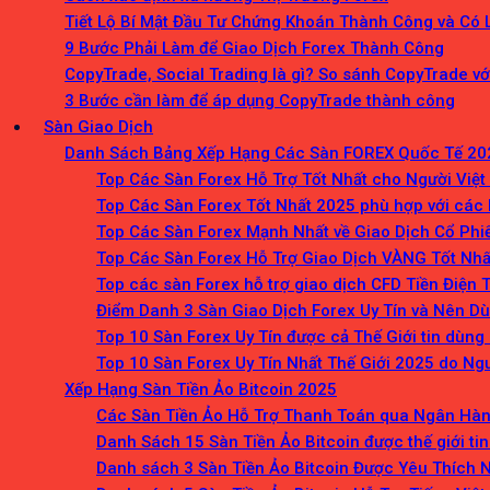
Tiết Lộ Bí Mật Đầu Tư Chứng Khoán Thành Công và Có 
9 Bước Phải Làm để Giao Dịch Forex Thành Công
CopyTrade, Social Trading là gì? So sánh CopyTrade v
3 Bước cần làm để áp dụng CopyTrade thành công
Sàn Giao Dịch
Danh Sách Bảng Xếp Hạng Các Sàn FOREX Quốc Tế 20
Top Các Sàn Forex Hỗ Trợ Tốt Nhất cho Người Việ
Top Các Sàn Forex Tốt Nhất 2025 phù hợp với các 
Top Các Sàn Forex Mạnh Nhất về Giao Dịch Cổ Phi
Top Các Sàn Forex Hỗ Trợ Giao Dịch VÀNG Tốt Nh
Top các sàn Forex hỗ trợ giao dịch CFD Tiền Điện 
Điểm Danh 3 Sàn Giao Dịch Forex Uy Tín và Nên D
Top 10 Sàn Forex Uy Tín được cả Thế Giới tin dùng
Top 10 Sàn Forex Uy Tín Nhất Thế Giới 2025 do Ng
Xếp Hạng Sàn Tiền Ảo Bitcoin 2025
Các Sàn Tiền Ảo Hỗ Trợ Thanh Toán qua Ngân Hàng
Danh Sách 15 Sàn Tiền Ảo Bitcoin được thế giới ti
Danh sách 3 Sàn Tiền Ảo Bitcoin Được Yêu Thích 