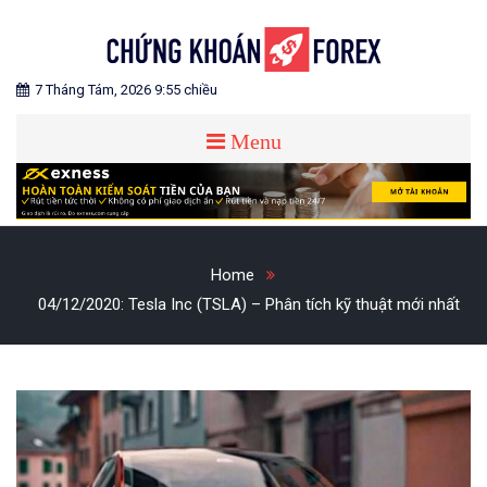
Skip
to
content
Blog chia sẻ về Chứng Khoán và Forex
CHỨNG KHOÁN FOREX
7 Tháng Tám, 2026 9:55 chiều
Menu
Home
04/12/2020: Tesla Inc (TSLA) – Phân tích kỹ thuật mới nhất