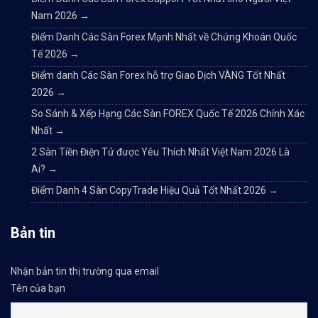
Nam 2026
→
Điểm Danh Các Sàn Forex Mạnh Nhất về Chứng Khoán Quốc
Tế 2026
→
Điểm danh Các Sàn Forex hỗ trợ Giao Dịch VÀNG Tốt Nhất
2026
→
So Sánh & Xếp Hạng Các Sàn FOREX Quốc Tế 2026 Chính Xác
Nhất
→
2 Sàn Tiền Điện Tử được Yêu Thích Nhất Việt Nam 2026 Là
Ai?
→
Điểm Danh 4 Sàn CopyTrade Hiệu Quả Tốt Nhất 2026
→
Bản tin
Nhận bản tin thị trường qua email
Tên của bạn