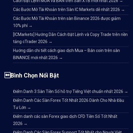
Cách Đặt Lệnh MUA và BÁN trên Sàn XTB mới nhất 2026
→
Các Bước Mở Tài Khoản trên Sàn IC Markets dễ nhất 2026
→
Các Bước Mở Tài Khoản trên sàn Binance 2026 được giảm
10% phí
→
[ICMarkets] Hướng Dẫn Cách Đặt Lệnh và Copy Trade trên nền
tảng cTrader 2026
→
Hướng dẫn chi tiết cách giao dịch Mua – Bán coin trên sàn
BINANCE mới nhất 2026
→
Bình Chọn Nổi Bật
Điểm Danh 3 Sàn Tiền Số hỗ trợ Tiếng Việt chuẩn nhất 2026
→
Điểm Danh Các Sàn Forex Tốt Nhất 2026 Dành Cho Nhà Đầu
Tư Lớn
→
Điểm danh các sàn Forex giao dịch CFD Tiền Số Tốt Nhất
2026
→
Điểm Danh Các Sàn Forex Support Tốt Nhất cho Người Việt