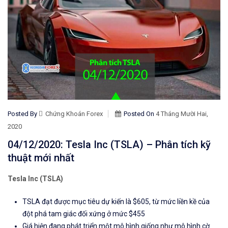
Posted By
Chứng Khoán Forex
Posted On
4 Tháng Mười Hai,
2020
04/12/2020: Tesla Inc (TSLA) – Phân tích kỹ
thuật mới nhất
Tesla Inc (TSLA)
TSLA đạt được mục tiêu dự kiến là $605, từ mức liền kề của
đột phá tam giác đối xứng ở mức $455
Giá hiện đang phát triển một mô hình giống như mô hình cờ