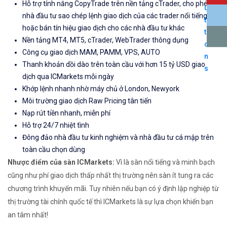
Hỗ trợ tính năng CopyTrade trên nền tảng cTrader, cho phép
nhà đầu tư sao chép lệnh giao dịch của các trader nổi tiếng
hoặc bán tín hiệu giao dịch cho các nhà đầu tư khác
Nền tảng MT4, MT5, cTrader, WebTrader thông dụng
Công cụ giao dịch MAM, PAMM, VPS, AUTO
Thanh khoản dồi dào trên toàn cầu với hơn 15 tỷ USD giao
dịch qua ICMarkets mỗi ngày
Khớp lệnh nhanh nhờ máy chủ ở London, Newyork
Môi trường giao dịch Raw Pricing tân tiến
Nạp rút tiền nhanh, miễn phí
Hỗ trợ 24/7 nhiệt tình
Đông đảo nhà đầu tư kinh nghiệm và nhà đầu tư cá mập trên
toàn cầu chọn dùng
Nhược điểm của sàn ICMarkets:
Vì là sàn nổi tiếng và minh bạch
cũng như phí giao dịch thấp nhất thị trường nên sàn ít tung ra các
chương trình khuyến mãi. Tuy nhiên nếu bạn có ý định lập nghiệp từ
thị trường tài chính quốc tế thì ICMarkets là sự lựa chọn khiến bạn
an tâm nhất!