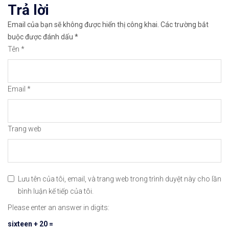
viết
Trả lời
✅𝘔ở 𝘵à𝘪 𝘬𝘩𝘰ả𝘯 𝘵𝘳ê𝘯 𝘴à𝘯 𝘉𝘪𝘯𝘢𝘯𝘤𝘦 𝘯ổ𝘪 𝘵𝘪ế𝘯𝘨 
Email của bạn sẽ không được hiển thị công khai.
Các trường bắt
🔗https://chungkhoanforex.com/04-09-2020-phan-ti
buộc được đánh dấu
*
Tên
*
😘Cảm ơn bạn đã xem thông tin😘🍀🤗Chúc bạn giao 
#icmarkets #binance #exness #taichinh #dautu #fo
Email
*
Trang web
Lưu tên của tôi, email, và trang web trong trình duyệt này cho lần
bình luận kế tiếp của tôi.
Please enter an answer in digits:
sixteen + 20 =