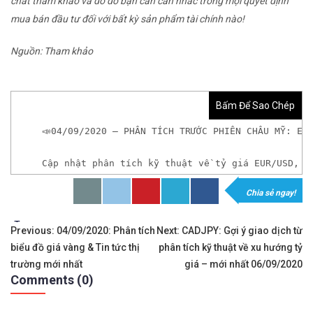
chất tham khảo và do đó bạn cần cân nhắc trong mọi quyết định
mua bán đầu tư đối với bất kỳ sản phẩm tài chính nào!
Nguồn: Tham khảo
Bấm Để Sao Chép
📣04/09/2020 – PHÂN TÍCH TRƯỚC PHIÊN CHÂU MỸ: EU
Cập nhật phân tích kỹ thuật về tỷ giá EUR/USD, G
Chia sẻ ngay!
𝘟𝘦𝘮 𝘤𝘩𝘪 𝘵𝘪ế𝘵: https://chungkhoanforex.com/0
Tags:
Điều
✨🏆𝐗𝐨á 𝐛ỏ 𝐥𝐨 𝐥ắ𝐧𝐠 𝐤𝐡𝐢 𝐭𝐡𝐚𝐦 𝐠𝐢𝐚 𝐭𝐡ị 𝐭𝐫ườ𝐧𝐠 𝐭à𝐢 𝐜𝐡í𝐧𝐡 
Previous:
04/09/2020: Phân tích
Next:
CADJPY: Gợi ý giao dịch từ
biểu đồ giá vàng & Tin tức thị
phân tích kỹ thuật về xu hướng tỷ
hướng
✅𝘔ở 𝘵à𝘪 𝘬𝘩𝘰ả𝘯 𝘵𝘳ê𝘯 𝘴à𝘯 𝘌𝘹𝘯𝘦𝘴𝘴 𝘜𝘺 𝘛í𝘯 𝘷
trường mới nhất
giá – mới nhất 06/09/2020
Comments (0)
bài
✅𝘔ở 𝘵à𝘪 𝘬𝘩𝘰ả𝘯 𝘵𝘳ê𝘯 𝘴à𝘯 𝘐𝘊𝘔𝘢𝘳𝘬𝘦𝘵𝘴 𝘯ổ𝘪 𝘵𝘪ế