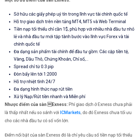
Một số ưu điểm của sàn Exness:
Sở hữu các giấy phép uý tín trong lĩnh vực tài chính quốc tế
Hỗ trợ giao dịch trên nền tảng MT4, MT5 và Web Terminal
Tiền nạp tối thiểu chỉ cần 1$, phù hợp với nhiều nhà đầu tư nhỏ
lẻ và nhà đầu tư mới tập tành bước vào lĩnh vực Forex và tài
chính quốc tế
Đa dạng sản phẩm tài chính để đầu tư gồm: Các cặp tiền tệ,
Vàng, Dầu Thô, Chứng Khoán, Chỉ số,...
Spread chỉ từ 0.3 pip
Đòn bẩy lên tới 1:2000
Hỗ trợ nhiệt tình 24/7
Đa dạng hình thức nạp rút tiền
Xử lý Nạp/Rút tiền nhanh và Miễn phí
Nhược điểm của sàn Exness:
Phí giao dịch ở Exness chưa phải
là thấp nhất nếu so sánh với
ICMarkets
, do đó Exness chưa tối ưu
cho các nhà đầu tư có số vốn lớn.
Điểm nổi bật của sàn Exness đó là chỉ yêu cầu số tiền nạp tối thiểu