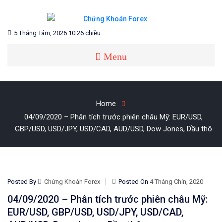
Skip
to
content
Blog chia sẻ về Chứng Khoán và Forex
CHỨNG KHOÁN FOREX
5 Tháng Tám, 2026 10:26 chiều
Menu
Home
04/09/2020 – Phân tích trước phiên châu Mỹ: EUR/USD,
GBP/USD, USD/JPY, USD/CAD, AUD/USD, Dow Jones, Dầu thô
Posted By
Chứng Khoán Forex
Posted On
4 Tháng Chín, 2020
04/09/2020 – Phân tích trước phiên châu Mỹ:
EUR/USD, GBP/USD, USD/JPY, USD/CAD,