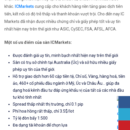
khác.
ICMarkets
cung cấp cho khách hàng nền tảng giao dịch tiên
tiến, kết nối có độ trễ thấp và thanh khoản vượt trội. Cho đến nay IC
Markets đã nhận được nhiều chứng chỉ và giấy phép tốt và uy tín
nhất hiện nay trên thế giới như ASIC, CySEC, FSA, AFSL, AFCA.
Một số ưu điểm của sàn ICMarkets:
Được đánh giá uy tín, minh bạch nhất hiện nay trên thế giới
Sàn có trụ sở chính tại Australia (Úc) và sở hữu nhiều giấy
phép uy tín của thế giới.
Hỗ trợ giao dịch hơn 60 cặp tiền tệ, Chỉ số, Vàng, hàng hoá, tiền
ảo, 460+ cổ phiếu đầu ngành ở Mỹ, Úc và Châu Âu... giúp đa
dạng hoá kênh đầu tư đáp ứng khẩu vị của tất cả các nhà đầu
tư khó tính nhất
Spread thấp nhất thị trường, chỉ 0.1 pip
Phí hoa hồng rất thấp, chỉ 3.5$/lot
Tỷ lệ đòn bẩy 1:500
Đa dạng tài khoản để chọn lựa