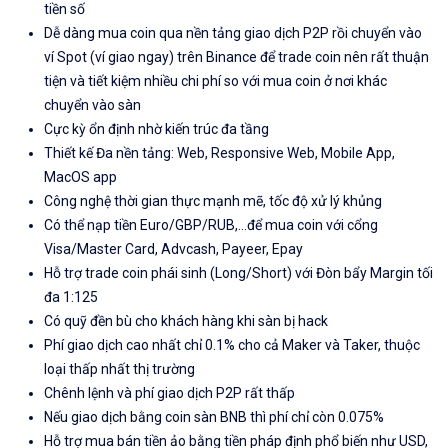
tiền số
Dễ dàng mua coin qua nền tảng giao dịch P2P rồi chuyển vào
ví Spot (ví giao ngay) trên Binance để trade coin nên rất thuận
tiện và tiết kiệm nhiều chi phí so với mua coin ở nơi khác
chuyển vào sàn
Cực kỳ ổn định nhờ kiến trúc đa tầng
Thiết kế Đa nền tảng: Web, Responsive Web, Mobile App,
MacOS app
Công nghệ thời gian thực mạnh mẽ, tốc độ xử lý khủng
Có thể nạp tiền Euro/GBP/RUB,...để mua coin với cổng
Visa/Master Card, Advcash, Payeer, Epay
Hỗ trợ trade coin phái sinh (Long/Short) với Đòn bẩy Margin tối
đa 1:125
Có quỹ đền bù cho khách hàng khi sàn bị hack
Phí giao dịch cao nhất chỉ 0.1% cho cả Maker và Taker, thuộc
loại thấp nhất thị trường
Chênh lệnh và phí giao dịch P2P rất thấp
Nếu giao dịch bằng coin sàn BNB thì phí chỉ còn 0.075%
Hỗ trợ mua bán tiền ảo bằng tiền pháp định phổ biến như USD,