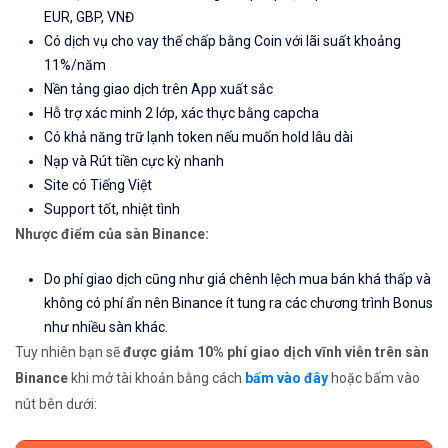
EUR, GBP, VNĐ
Có dịch vụ cho vay thế chấp bằng Coin với lãi suất khoảng
11%/năm
Nền tảng giao dịch trên App xuất sắc
Hỗ trợ xác minh 2 lớp, xác thực bằng capcha
Có khả năng trữ lạnh token nếu muốn hold lâu dài
Nạp và Rút tiền cực kỳ nhanh
Site có Tiếng Việt
Support tốt, nhiệt tình
Nhược điểm của sàn Binance:
Do phí giao dịch cũng như giá chênh lệch mua bán khá thấp và
không có phí ẩn nên Binance ít tung ra các chương trình Bonus
như nhiều sàn khác.
Tuy nhiên bạn sẽ
được giảm 10% phí giao dịch vĩnh viễn trên sàn
Binance
khi mở tài khoản bằng cách
bấm vào đây
hoặc bấm vào
nút bên dưới: