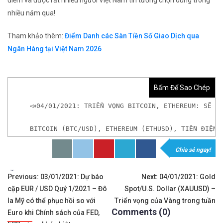
điểm và được rất nhiều người Việt Nam tin tưởng chọn dùng trong
nhiều năm qua!
Tham khảo thêm:
Điểm Danh các Sàn Tiền Số Giao Dịch qua
Ngân Hàng tại Việt Nam 2026
Bấm Để Sao Chép
📣04/01/2021: TRIỂN VỌNG BITCOIN, ETHEREUM: SẼ C
BITCOIN (BTC/USD), ETHEREUM (ETHUSD), TIỀN ĐIỆN 
Chia sẻ ngay!
𝘟𝘦𝘮 𝘤𝘩𝘪 𝘵𝘪ế𝘵: https://chungkhoanforex.com/04
Tags:
Điều
✨🏆𝐀𝐧 𝐭â𝐦 𝐦ở 𝐭à𝐢 𝐤𝐡𝐨ả𝐧 𝐠𝐢𝐚𝐨 𝐝ị𝐜𝐡 𝐁𝐢𝐭𝐜𝐨𝐢𝐧 𝐯à 𝐧𝐡𝐢ề𝐮 𝐥𝐨ạ𝐢
Previous:
03/01/2021: Dự báo
Next:
04/01/2021: Gold
cặp EUR / USD Quý 1/2021 – Đô
Spot/U.S. Dollar (XAUUSD) –
hướng
👉𝘔ở 𝘵à𝘪 𝘬𝘩𝘰ả𝘯 𝘵𝘳ê𝘯 𝘴à𝘯 𝘉𝘪𝘯𝘢𝘯𝘤𝘦 𝘯ổ𝘪 𝘵𝘪ế
la Mỹ có thể phục hồi so với
Triển vọng của Vàng trong tuần
Comments (0)
bài
Euro khi Chính sách của FED,
✅Xem cách mở tài khoản trên sàn Binance được giả