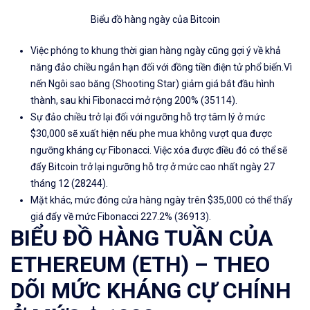
Biểu đồ hàng ngày của Bitcoin
Việc phóng to khung thời gian hàng ngày cũng gợi ý về khả
năng đảo chiều ngắn hạn đối với đồng tiền điện tử phổ biến.Vì
nến Ngôi sao băng (Shooting Star) giảm giá bắt đầu hình
thành, sau khi Fibonacci mở rộng 200% (35114).
Sự đảo chiều trở lại đối với ngưỡng hỗ trợ tâm lý ở mức
$30,000 sẽ xuất hiện nếu phe mua không vượt qua được
ngưỡng kháng cự Fibonacci. Việc xóa được điều đó có thể sẽ
đẩy Bitcoin trở lại ngưỡng hỗ trợ ở mức cao nhất ngày 27
tháng 12 (28244).
Mặt khác, mức đóng cửa hàng ngày trên $35,000 có thể thấy
giá đẩy về mức Fibonacci 227.2% (36913).
BIỂU ĐỒ HÀNG TUẦN CỦA
ETHEREUM (ETH) – THEO
DÕI MỨC KHÁNG CỰ CHÍNH