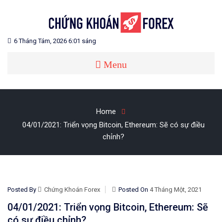
Skip
to
content
Blog chia sẻ về Chứng Khoán và Forex
CHỨNG KHOÁN FOREX
6 Tháng Tám, 2026 6:01 sáng
Menu
Home
04/01/2021: Triển vọng Bitcoin, Ethereum: Sẽ có sự điều
chỉnh?
Posted By
Chứng Khoán Forex
Posted On
4 Tháng Một, 2021
04/01/2021: Triển vọng Bitcoin, Ethereum: Sẽ
có sự điều chỉnh?