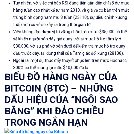
Tuy nhiên, với việc chỉ báo RSI đang tiến gần đến chỉ số dư mua
hàng tuần cao nhất kể từ năm 2013, và giá về cơ bản trên mức
trung bình động hàm mũ 8 tuần (23110), sự điều chỉnh xuống
thấp hơn có vẻ sẽ xảy ra trong thời gian tới.
Việc không đạt được vị trí vững chắc trên mức $35,000 có thể
sẽ khiến người bán đẩy giá quay trở lại mức hỗ trợ tâm lý ở
$30,000, với sự phá vỡ bên dưới để kiểm tra mức hỗ trợ quay
đầu trước đây, tại động thái của Tam giác đối xứng (28108).
Ngoài ra, một sự thúc đẩy thuyết phục lên trên mức Fibonacci
300% có thể mang lại mốc $40,000 đô la.
BIỂU ĐỒ HÀNG NGÀY CỦA
BITCOIN (BTC) – NHỮNG
DẤU HIỆU CỦA “NGÔI SAO
BĂNG” KHI ĐẢO CHIỀU
TRONG NGẮN HẠN