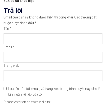
ECB có sự khác biệt
viết
Trả lời
✅Xem hướng dẫn cách giao dịch Mua – Bán tiền điệ
Email của bạn sẽ không được hiển thị công khai.
Các trường bắt
👉𝘔ở 𝘵à𝘪 𝘬𝘩𝘰ả𝘯 𝘵𝘳ê𝘯 𝘴à𝘯 𝘙𝘦𝘮𝘪𝘵𝘢𝘯𝘰 𝘯ổ𝘪 𝘵𝘪ế
buộc được đánh dấu
*
Tên
*
✅Xem cách mở tài khoản trên sàn Remitano dễ nhất
✅Xem video hướng dẫn cách mua bán tiền điện tử t
Email
*
𝘟𝘦𝘮 𝘤𝘩𝘪 𝘵𝘪ế𝘵: https://chungkhoanforex.com/04
😘Cảm ơn bạn đã xem thông tin😘🍀🤗Chúc bạn giao 
Trang web
#binance #remitano #bitcoin #tiendientu #tienso 
Lưu tên của tôi, email, và trang web trong trình duyệt này cho lần
bình luận kế tiếp của tôi.
Please enter an answer in digits: