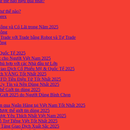
ư thế nào hiệu quả nhất?
như thế nào?
orex
ông và Có Lãi trong Năm 2025
Công
yTrade với Trade bằng Robot và Tự Trade
công
Quốc Tế 2025
t cho Người Việt Nam 2025
hù hợp với các Nhà đầu tư Lớn
Giao Dịch Cổ Phiếu Mỹ & Quốc Tế 2025
ịch VÀNG Tốt Nhất 2025
 CFD Tiền Điện Tử Tốt Nhất 2025
 Uy Tín và Nên Dùng Nhất 2025
hế Giới tin dùng 2025
 Giới 2025 do Người Dùng Bình Chọn
n qua Ngân Hàng tại Việt Nam Tốt Nhất 2025
ược thế giới tin dùng 2025
Được Yêu Thích Nhất Việt Nam 2025
ỗ Trợ Tiếng Việt Tốt Nhất 2025
 Tảng Giao Dịch Xuất Sắc 2025