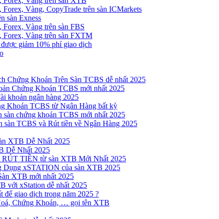
, Forex, Vàng trên sàn XTB
 Forex, Vàng, CopyTrade trên sàn ICMarkets
ên sàn Exness
 Forex, Vàng trên sàn FBS
, Forex, Vàng trên sàn FXTM
e được giảm 10% phí giao dịch
no
h Chứng Khoán Trên Sàn TCBS dễ nhất 2025
oản Chứng Khoán TCBS mới nhất 2025
Tài khoản ngân hàng 2025
ng Khoán TCBS từ Ngân Hàng bất kỳ
n sàn chứng khoán TCBS mới nhất 2025
 sàn TCBS và Rút tiền về Ngân Hàng 2025
sàn XTB Dễ Nhất 2025
B Dễ Nhất 2025
 RÚT TIỀN từ sàn XTB Mới Nhất 2025
ng Dụng xSTATION của sàn XTB 2025
Sàn XTB mới nhất 2025
B với xStation dễ nhất 2025
 để giao dịch trong năm 2025 ?
Hoá, Chứng Khoán, … gọi tên XTB