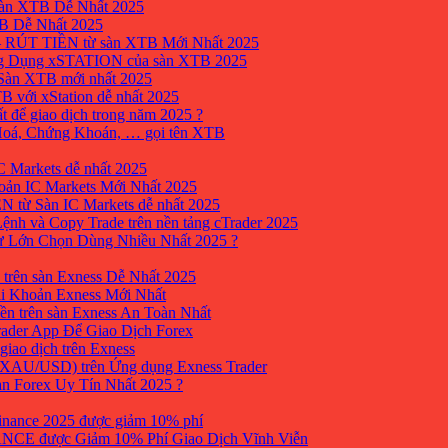
sàn XTB Dễ Nhất 2025
B Dễ Nhất 2025
 RÚT TIỀN từ sàn XTB Mới Nhất 2025
ng Dụng xSTATION của sàn XTB 2025
Sàn XTB mới nhất 2025
B với xStation dễ nhất 2025
 để giao dịch trong năm 2025 ?
 Hoá, Chứng Khoán, … gọi tên XTB
 Markets dễ nhất 2025
ản IC Markets Mới Nhất 2025
từ Sàn IC Markets dễ nhất 2025
nh và Copy Trade trên nền tảng cTrader 2025
ư Lớn Chọn Dùng Nhiều Nhất 2025 ?
trên sàn Exness Dễ Nhất 2025
i Khoản Exness Mới Nhất
ền trên sàn Exness An Toàn Nhất
ader App Để Giao Dịch Forex
iao dịch trên Exness
XAU/USD) trên Ứng dụng Exness Trader
àn Forex Uy Tín Nhất 2025 ?
inance 2025 được giảm 10% phí
ANCE được Giảm 10% Phí Giao Dịch Vĩnh Viễn