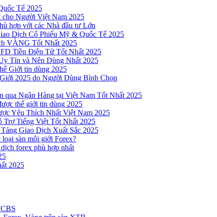
Quốc Tế 2025
t cho Người Việt Nam 2025
hù hợp với các Nhà đầu tư Lớn
Giao Dịch Cổ Phiếu Mỹ & Quốc Tế 2025
ịch VÀNG Tốt Nhất 2025
 CFD Tiền Điện Tử Tốt Nhất 2025
Uy Tín và Nên Dùng Nhất 2025
hế Giới tin dùng 2025
 Giới 2025 do Người Dùng Bình Chọn
n qua Ngân Hàng tại Việt Nam Tốt Nhất 2025
ược thế giới tin dùng 2025
Được Yêu Thích Nhất Việt Nam 2025
 Trợ Tiếng Việt Tốt Nhất 2025
 Tảng Giao Dịch Xuất Sắc 2025
loại sàn môi giới Forex?
 dịch forex phù hợp nhất
25
ất 2025
 TCBS