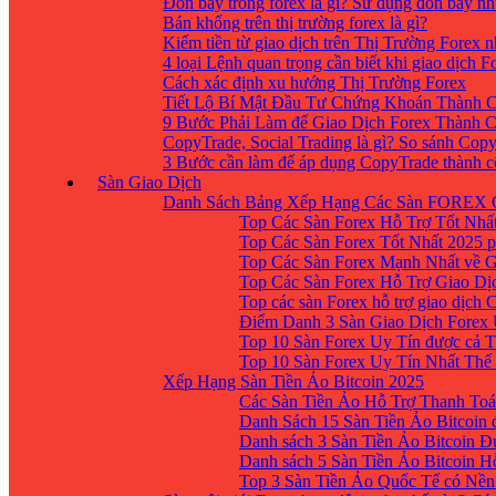
Đòn bẩy trong forex là gì? Sử dụng đòn bẩy nh
Bán khống trên thị trường forex là gì?
Kiếm tiền từ giao dịch trên Thị Trường Forex 
4 loại Lệnh quan trọng cần biết khi giao dịch F
Cách xác định xu hướng Thị Trường Forex
Tiết Lộ Bí Mật Đầu Tư Chứng Khoán Thành C
9 Bước Phải Làm để Giao Dịch Forex Thành 
CopyTrade, Social Trading là gì? So sánh Cop
3 Bước cần làm để áp dụng CopyTrade thành 
Sàn Giao Dịch
Danh Sách Bảng Xếp Hạng Các Sàn FOREX 
Top Các Sàn Forex Hỗ Trợ Tốt Nhấ
Top Các Sàn Forex Tốt Nhất 2025 p
Top Các Sàn Forex Mạnh Nhất về 
Top Các Sàn Forex Hỗ Trợ Giao D
Top các sàn Forex hỗ trợ giao dịch
Điểm Danh 3 Sàn Giao Dịch Forex
Top 10 Sàn Forex Uy Tín được cả T
Top 10 Sàn Forex Uy Tín Nhất Thế
Xếp Hạng Sàn Tiền Ảo Bitcoin 2025
Các Sàn Tiền Ảo Hỗ Trợ Thanh Toá
Danh Sách 15 Sàn Tiền Ảo Bitcoin đ
Danh sách 3 Sàn Tiền Ảo Bitcoin 
Danh sách 5 Sàn Tiền Ảo Bitcoin H
Top 3 Sàn Tiền Ảo Quốc Tế có Nền