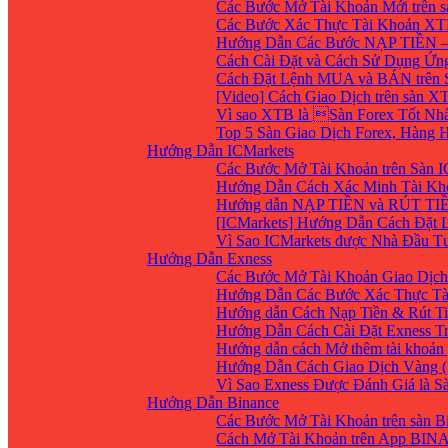
Các Bước Mở Tài Khoản Mới trên 
Các Bước Xác Thực Tài Khoản XT
Hướng Dẫn Các Bước NẠP TIỀN –
Cách Cài Đặt và Cách Sử Dụng Ứ
Cách Đặt Lệnh MUA và BÁN trên 
[Video] Cách Giao Dịch trên sàn XT
Vì sao XTB là Sàn Forex Tốt Nhất
Top 5 Sàn Giao Dịch Forex, Hàng
Hướng Dẫn ICMarkets
Các Bước Mở Tài Khoản trên Sàn IC
Hướng Dẫn Cách Xác Minh Tài Kho
Hướng dẫn NẠP TIỀN và RÚT TIỀN 
[ICMarkets] Hướng Dẫn Cách Đặt Lệ
Vì Sao ICMarkets được Nhà Đầu T
Hướng Dẫn Exness
Các Bước Mở Tài Khoản Giao Dịch 
Hướng Dẫn Các Bước Xác Thực Tà
Hướng dẫn Cách Nạp Tiền & Rút Ti
Hướng Dẫn Cách Cài Đặt Exness Tr
Hướng dẫn cách Mở thêm tài khoản g
Hướng Dẫn Cách Giao Dịch Vàng (
Vì Sao Exness Được Đánh Giá là S
Hướng Dẫn Binance
Các Bước Mở Tài Khoản trên sàn B
Cách Mở Tài Khoản trên App BIN