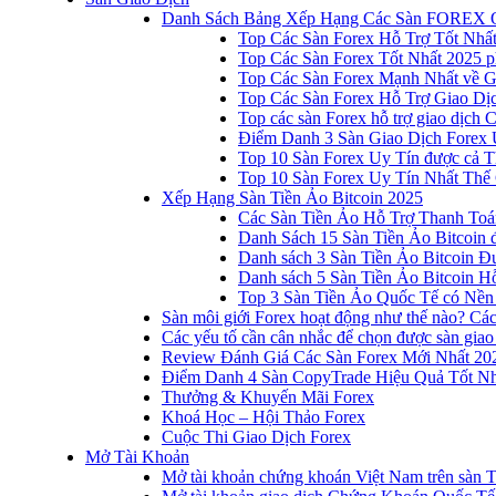
Danh Sách Bảng Xếp Hạng Các Sàn FOREX 
Top Các Sàn Forex Hỗ Trợ Tốt Nhấ
Top Các Sàn Forex Tốt Nhất 2025 p
Top Các Sàn Forex Mạnh Nhất về 
Top Các Sàn Forex Hỗ Trợ Giao D
Top các sàn Forex hỗ trợ giao dịch
Điểm Danh 3 Sàn Giao Dịch Forex 
Top 10 Sàn Forex Uy Tín được cả T
Top 10 Sàn Forex Uy Tín Nhất Thế
Xếp Hạng Sàn Tiền Ảo Bitcoin 2025
Các Sàn Tiền Ảo Hỗ Trợ Thanh Toá
Danh Sách 15 Sàn Tiền Ảo Bitcoin đ
Danh sách 3 Sàn Tiền Ảo Bitcoin 
Danh sách 5 Sàn Tiền Ảo Bitcoin Hỗ
Top 3 Sàn Tiền Ảo Quốc Tế có Nền
Sàn môi giới Forex hoạt động như thế nào? Các 
Các yếu tố cần cân nhắc để chọn được sàn giao
Review Đánh Giá Các Sàn Forex Mới Nhất 20
Điểm Danh 4 Sàn CopyTrade Hiệu Quả Tốt Nh
Thưởng & Khuyến Mãi Forex
Khoá Học – Hội Thảo Forex
Cuộc Thi Giao Dịch Forex
Mở Tài Khoản
Mở tài khoản chứng khoán Việt Nam trên sàn