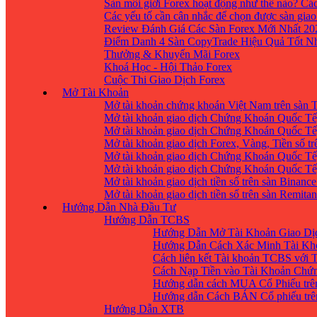
Sàn môi giới Forex hoạt động như thế nào? Các
Các yếu tố cần cân nhắc để chọn được sàn giao
Review Đánh Giá Các Sàn Forex Mới Nhất 20
Điểm Danh 4 Sàn CopyTrade Hiệu Quả Tốt Nh
Thưởng & Khuyến Mãi Forex
Khoá Học - Hội Thảo Forex
Cuộc Thi Giao Dịch Forex
Mở Tài Khoản
Mở tài khoản chứng khoán Việt Nam trên sàn
Mở tài khoản giao dịch Chứng Khoán Quốc Tế
Mở tài khoản giao dịch Chứng Khoán Quốc Tế,
Mở tài khoản giao dịch Forex, Vàng, Tiền số tr
Mở tài khoản giao dịch Chứng Khoán Quốc Tế,
Mở tài khoản giao dịch Chứng Khoán Quốc Tế
Mở tài khoản giao dịch tiền số trên sàn Binanc
Mở tài khoản giao dịch tiền số trên sàn Remita
Hướng Dẫn Nhà Đầu Tư
Hướng Dẫn TCBS
Hướng Dẫn Mở Tài Khoản Giao Dịc
Hướng Dẫn Cách Xác Minh Tài Kh
Cách liên kết Tài khoản TCBS với 
Cách Nạp Tiền vào Tài Khoản Chứ
Hướng dẫn cách MUA Cổ Phiếu trê
Hướng dẫn Cách BÁN Cổ phiếu trên
Hướng Dẫn XTB