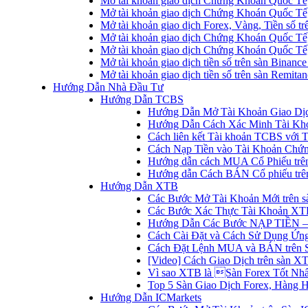
Mở tài khoản giao dịch Chứng Khoán Quốc Tế
Mở tài khoản giao dịch Chứng Khoán Quốc Tế,
Mở tài khoản giao dịch Forex, Vàng, Tiền số tr
Mở tài khoản giao dịch Chứng Khoán Quốc Tế,
Mở tài khoản giao dịch Chứng Khoán Quốc Tế
Mở tài khoản giao dịch tiền số trên sàn Binanc
Mở tài khoản giao dịch tiền số trên sàn Remita
Hướng Dẫn Nhà Đầu Tư
Hướng Dẫn TCBS
Hướng Dẫn Mở Tài Khoản Giao Dịc
Hướng Dẫn Cách Xác Minh Tài Kh
Cách liên kết Tài khoản TCBS với 
Cách Nạp Tiền vào Tài Khoản Chứ
Hướng dẫn cách MUA Cổ Phiếu trê
Hướng dẫn Cách BÁN Cổ phiếu trên
Hướng Dẫn XTB
Các Bước Mở Tài Khoản Mới trên 
Các Bước Xác Thực Tài Khoản XT
Hướng Dẫn Các Bước NẠP TIỀN –
Cách Cài Đặt và Cách Sử Dụng Ứ
Cách Đặt Lệnh MUA và BÁN trên 
[Video] Cách Giao Dịch trên sàn XT
Vì sao XTB là Sàn Forex Tốt Nhất
Top 5 Sàn Giao Dịch Forex, Hàng 
Hướng Dẫn ICMarkets