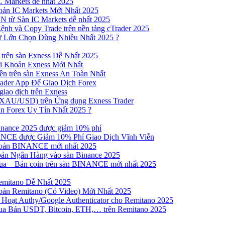
 Markets dễ nhất 2025
ản IC Markets Mới Nhất 2025
từ Sàn IC Markets dễ nhất 2025
nh và Copy Trade trên nền tảng cTrader 2025
ư Lớn Chọn Dùng Nhiều Nhất 2025 ?
trên sàn Exness Dễ Nhất 2025
 Khoản Exness Mới Nhất
n trên sàn Exness An Toàn Nhất
ader App Để Giao Dịch Forex
iao dịch trên Exness
XAU/USD) trên Ứng dụng Exness Trader
n Forex Uy Tín Nhất 2025 ?
inance 2025 được giảm 10% phí
NCE được Giảm 10% Phí Giao Dịch Vĩnh Viễn
oản BINANCE mới nhất 2025
ản Ngân Hàng vào sàn Binance 2025
 Mua – Bán coin trên sàn BINANCE mới nhất 2025
emitano Dễ Nhất 2025
ản Remitano (Có Video) Mới Nhất 2025
Hoạt Authy/Google Authenticator cho Remitano 2025
a Bán USDT, Bitcoin, ETH,… trên Remitano 2025