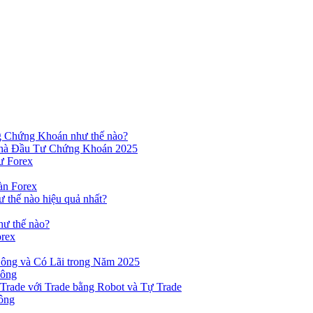
ng Chứng Khoán như thế nào?
hà Đầu Tư Chứng Khoán 2025
ư Forex
àn Forex
ư thế nào hiệu quả nhất?
hư thế nào?
orex
ông và Có Lãi trong Năm 2025
Công
yTrade với Trade bằng Robot và Tự Trade
ông