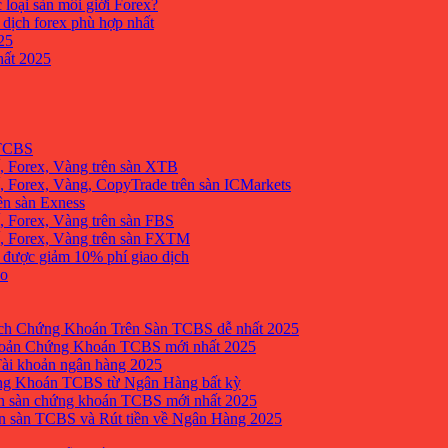
 loại sàn môi giới Forex?
 dịch forex phù hợp nhất
25
ất 2025
 TCBS
, Forex, Vàng trên sàn XTB
 Forex, Vàng, CopyTrade trên sàn ICMarkets
ên sàn Exness
 Forex, Vàng trên sàn FBS
, Forex, Vàng trên sàn FXTM
e được giảm 10% phí giao dịch
no
h Chứng Khoán Trên Sàn TCBS dễ nhất 2025
oản Chứng Khoán TCBS mới nhất 2025
Tài khoản ngân hàng 2025
ng Khoán TCBS từ Ngân Hàng bất kỳ
n sàn chứng khoán TCBS mới nhất 2025
 sàn TCBS và Rút tiền về Ngân Hàng 2025