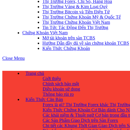
Thị Trường Forex, Chỉ Số, Hàng Hoá
Thị Trường Vàng & Kim Loại Quý
Thị Trường Bitcoin và Tiền Điện Tử
Thị Trường Chứng Khoán Mỹ & Quốc Tế
Thị Trường Chứng Khoán Việt Nam
Tin Tức Tác Động Đến Thị Trường
Chứng Khoán Việt Nam
Mở tài khoản trên sàn TCBS
Hướng Dẫn đầy đủ về sàn chứng khoán TCBS
Kiến Thức Chứng Khoán
Close Menu
Trang chủ
Giới thiệu
Chính sách bảo mật
Điều khoản sử dụng
Thông báo rủi ro
Kiến Thức Căn Bản
Forex là gì? Thị Trường Forex khác Thị Trườ
Kiến Thức Chứng Khoán Cơ Bản dành Cho N
Các khái niệm & Thuật ngữ Cơ bản trong đầu 
Các Sản Phẩm Giao Dịch trên Sàn Forex
Chi tiết các Khung Thời Gian Giao Dịch trên 