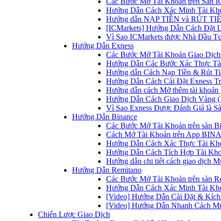
Các Bước Mở Tài Khoản trên Sàn IC
Hướng Dẫn Cách Xác Minh Tài Kho
Hướng dẫn NẠP TIỀN và RÚT TIỀN 
[ICMarkets] Hướng Dẫn Cách Đặt Lệ
Vì Sao ICMarkets được Nhà Đầu T
Hướng Dẫn Exness
Các Bước Mở Tài Khoản Giao Dịch 
Hướng Dẫn Các Bước Xác Thực Tài
Hướng dẫn Cách Nạp Tiền & Rút Tiề
Hướng Dẫn Cách Cài Đặt Exness Tr
Hướng dẫn cách Mở thêm tài khoản g
Hướng Dẫn Cách Giao Dịch Vàng (
Vì Sao Exness Được Đánh Giá là Sà
Hướng Dẫn Binance
Các Bước Mở Tài Khoản trên sàn B
Cách Mở Tài Khoản trên App BINA
Hướng Dẫn Cách Xác Thực Tài Kh
Hướng Dẫn Cách Tích Hợp Tài Kho
Hướng dẫn chi tiết cách giao dịch
Hướng Dẫn Remitano
Các Bước Mở Tài Khoản trên sàn R
Hướng Dẫn Cách Xác Minh Tài Kho
[Video] Hướng Dẫn Cài Đặt & Kích 
[Video] Hướng Dẫn Nhanh Cách Mu
Chiến Lược Giao Dịch