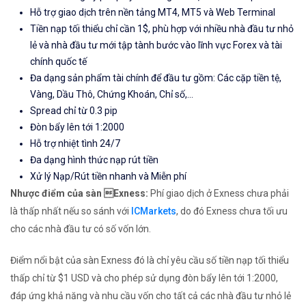
Hỗ trợ giao dịch trên nền tảng MT4, MT5 và Web Terminal
Tiền nạp tối thiểu chỉ cần 1$, phù hợp với nhiều nhà đầu tư nhỏ
lẻ và nhà đầu tư mới tập tành bước vào lĩnh vực Forex và tài
chính quốc tế
Đa dạng sản phẩm tài chính để đầu tư gồm: Các cặp tiền tệ,
Vàng, Dầu Thô, Chứng Khoán, Chỉ số,...
Spread chỉ từ 0.3 pip
Đòn bẩy lên tới 1:2000
Hỗ trợ nhiệt tình 24/7
Đa dạng hình thức nạp rút tiền
Xử lý Nạp/Rút tiền nhanh và Miễn phí
Nhược điểm của sàn Exness:
Phí giao dịch ở Exness chưa phải
là thấp nhất nếu so sánh với
ICMarkets
, do đó Exness chưa tối ưu
cho các nhà đầu tư có số vốn lớn.
Điểm nổi bật của sàn Exness đó là chỉ yêu cầu số tiền nạp tối thiểu
thấp chỉ từ $1 USD và cho phép sử dụng đòn bẩy lên tới 1:2000,
đáp ứng khả năng và nhu cầu vốn cho tất cả các nhà đầu tư nhỏ lẻ