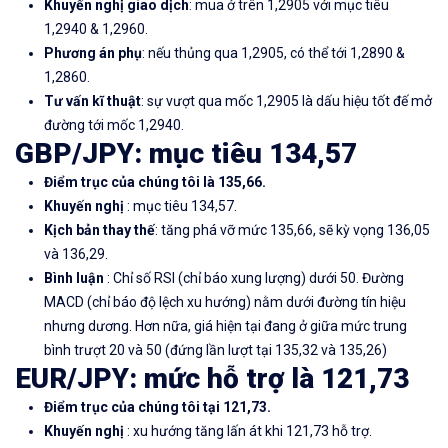
Khuyến nghị giao dịch
: mua ở trên 1,2905 với mục tiêu
1,2940 & 1,2960.
Phương án phụ
: nếu thủng qua 1,2905, có thể tới 1,2890 &
1,2860.
Tư vấn kĩ thuật
: sự vượt qua mốc 1,2905 là dấu hiệu tốt đế mở
đường tới mốc 1,2940.
GBP/JPY: mục tiêu 134,57
Điểm trục của chúng tôi là 135,66.
Khuyến nghị
: mục tiêu 134,57.
Kịch bản thay thế
: tăng phá vỡ mức 135,66, sẽ kỳ vọng 136,05
và 136,29.
Bình luận
: Chỉ số RSI (chỉ báo xung lượng) dưới 50. Đường
MACD (chỉ báo độ lệch xu hướng) nằm dưới đường tín hiệu
nhưng dương. Hơn nữa, giá hiện tại đang ở giữa mức trung
bình trượt 20 và 50 (đứng lần lượt tại 135,32 và 135,26)
EUR/JPY: mức hỗ trợ là 121,73
Điểm trục của chúng tôi tại 121,73.
Khuyến nghị
: xu hướng tăng lấn át khi 121,73 hỗ trợ.