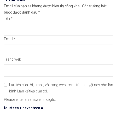
Email của bạn sẽ không được hiển thị công khai.
Các trường bắt
🔗https://chungkhoanforex.com/03-11-2020-phan-ti
buộc được đánh dấu
*
Tên
*
😘Cảm ơn bạn đã xem thông tin😘🍀🤗Chúc bạn giao 
#icmarkets #binance #exness #taichinh #dautu #fo
Email
*
Trang web
Lưu tên của tôi, email, và trang web trong trình duyệt này cho lần
bình luận kế tiếp của tôi.
Please enter an answer in digits:
fourteen + seventeen =