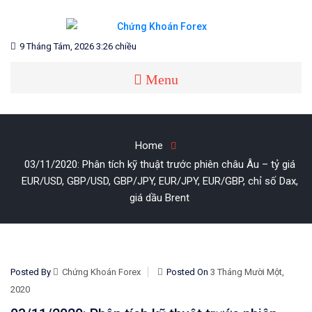
Skip
to
content
Blog chia sẻ về Chứng Khoán và Forex
CHỨNG KHOÁN FOREX
9 Tháng Tám, 2026 3:26 chiều
Menu
Home
03/11/2020: Phân tích kỹ thuật trước phiên châu Âu – tỷ giá
EUR/USD, GBP/USD, GBP/JPY, EUR/JPY, EUR/GBP, chỉ số Dax,
giá dầu Brent
Posted By
Chứng Khoán Forex
Posted On
3 Tháng Mười Một,
2020