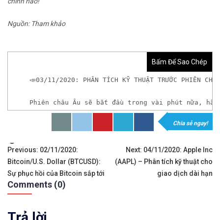
chính nào!
Nguồn: Tham khảo
Bấm Để Sao Chép
📣03/11/2020: PHÂN TÍCH KỸ THUẬT TRƯỚC PHIÊN CHÂ
Phiên châu Âu sẽ bắt đầu trong vài phút nữa, hãy
Chia sẻ ngay!
𝘟𝘦𝘮 𝘤𝘩𝘪 𝘵𝘪ế𝘵: https://chungkhoanforex.com/
Tags:
Điều
✨🏆𝐗𝐨á 𝐛ỏ 𝐥𝐨 𝐥ắ𝐧𝐠 𝐤𝐡𝐢 𝐭𝐡𝐚𝐦 𝐠𝐢𝐚 𝐭𝐡ị 𝐭𝐫ườ𝐧𝐠 𝐭à𝐢 𝐜𝐡í𝐧𝐡 
Previous:
02/11/2020:
Next:
04/11/2020: Apple Inc
Bitcoin/U.S. Dollar (BTCUSD):
(AAPL) – Phân tích kỹ thuật cho
hướng
✅𝘔ở 𝘵à𝘪 𝘬𝘩𝘰ả𝘯 𝘵𝘳ê𝘯 𝘴à𝘯 𝘌𝘹𝘯𝘦𝘴𝘴 𝘜𝘺 𝘛í𝘯 𝘷
Sự phục hồi của Bitcoin sắp tới
giao dịch dài hạn
Comments (0)
bài
✅𝘔ở 𝘵à𝘪 𝘬𝘩𝘰ả𝘯 𝘵𝘳ê𝘯 𝘴à𝘯 𝘐𝘊𝘔𝘢𝘳𝘬𝘦𝘵𝘴 𝘯ổ𝘪 𝘵𝘪ế
viết
Trả lời
✅𝘔ở 𝘵à𝘪 𝘬𝘩𝘰ả𝘯 𝘵𝘳ê𝘯 𝘴à𝘯 𝘉𝘪𝘯𝘢𝘯𝘤𝘦 𝘯ổ𝘪 𝘵𝘪ế𝘯𝘨 