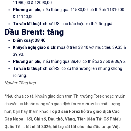
11980,00 & 12090,00.
Phương án phụ
: nếu thủng qua 11530,00, có thể tới 11310,00
& 11140,00.
Tư vấn kĩ thuật
: chỉ số RSI cao báo hiệu xu thế tăng giá.
Dầu Brent: tăng
Điểm xoay: 38,40
Khuyến nghị giao dịch
: mua ở trên 38,40 với mục tiêu 39,35 &
39,90.
Phương án phụ
: nếu thủng qua 38,40, có thể tới 37,60 & 36,95.
Tư vấn kĩ thuật
: chỉ số RSI có xu thế hướng lên nhưng không
rõ ràng.
Nguồn: Tổng hợp
*Nếu chưa có tài khoản giao dịch trên Thị trường Forex hoặc muốn
chuyển tài khoản sang sàn giao dịch forex mới uy tín chất lượng
hơn, bạn hãy tham khảo
Top 3 sàn Forex hỗ trợ giao dịch Các
Cặp Ngoại Hối, Chỉ số, Dầu thô, Vàng, Tiền Điện Tử, Cổ Phiếu
Quốc Tế ... tốt nhất 2026, hỗ trợ rất tốt cho nhà đầu tư tại Việt