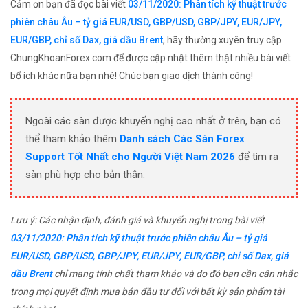
Cảm ơn bạn đã đọc bài viết
03/11/2020: Phân tích kỹ thuật trước
phiên châu Âu – tỷ giá EUR/USD, GBP/USD, GBP/JPY, EUR/JPY,
EUR/GBP, chỉ số Dax, giá dầu Brent
, hãy thường xuyên truy cập
ChungKhoanForex.com để được cập nhật thêm thật nhiều bài viết
bổ ích khác nữa bạn nhé! Chúc bạn giao dịch thành công!
Ngoài các sàn được khuyến nghị cao nhất ở trên, bạn có
thể tham khảo thêm
Danh sách Các Sàn Forex
Support Tốt Nhất cho Người Việt Nam 2026
để tìm ra
sàn phù hợp cho bản thân.
Lưu ý: Các nhận định, đánh giá và khuyến nghị trong bài viết
03/11/2020: Phân tích kỹ thuật trước phiên châu Âu – tỷ giá
EUR/USD, GBP/USD, GBP/JPY, EUR/JPY, EUR/GBP, chỉ số Dax, giá
dầu Brent
chỉ mang tính chất tham khảo và do đó bạn cần cân nhắc
trong mọi quyết định mua bán đầu tư đối với bất kỳ sản phẩm tài