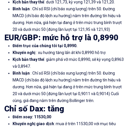
Kịch bản thay thế
: dưới 121,73, kỳ vọng 121,39 và 121,20.
Bình luận
: Chỉ số RSI (chỉ báo xung lượng) trên 50. Đường
MACD (chỉ báo độ lệch xu hướng) nằm trên đường tín hiệu và
dương. Hơn nữa, giá hiện tại đang ở trên mức trung bình trượt
20 và dưới mức 50 (đứng lần lượt tại 121,95 và 121,93)
EUR/GBP:
mức hỗ trợ là 0,8990
Điểm trục của chúng tôi tại 0,8990.
Khuyến nghị
: xu hướng tăng lấn át khi 0,8990 hỗ trợ.
Kịch bản thay thế
: giảm phá vỡ mức 0,8990, sẽ kỳ vọng 0,8963
và 0,8947.
Bình luận
: Chỉ số RSI (chỉ báo xung lượng) trên 50. Đường
MACD (chỉ báo độ lệch xu hướng) nằm trên đường tín hiệu và
dương. Hơn nữa, giá hiện tại đang ở trên mức trung bình trượt
20 và dưới mức 50 (đứng lần lượt tại 0,9011 và 0,9014) Cuối
cùng, giá đang nằm trên đường Bollinger trên.
Chỉ số Dax: tăng
Điểm xoay: 11530,00
Khuyến nghị giao dịch
: mua ở trên 11530,00 với mục tiêu