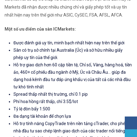
Markets đã nhận được nhiều chứng chỉ và giấy phép tốt và uy tín
nhất hiện nay trên thế giới như ASIC, CySEC, FSA, AFSL, AFCA.
Một số ưu điểm của sàn ICMarkets:
Được đánh giá uy tín, minh bạch nhất hiện nay trên thế giới
Sàn có trụ sở chính tại Australia (Úc) và sở hữu nhiều giấy
phép uy tín của thế giới.
Hỗ trợ giao dịch hơn 60 cặp tiền tệ, Chỉ số, Vàng, hàng hoá, tiền
ảo, 460+ cổ phiếu đầu ngành ở Mỹ, Úc và Châu Âu... giúp đa
dạng hoá kênh đầu tư đáp ứng khẩu vị của tất cả các nhà đầu
tư khó tính nhất
Spread thấp nhất thị trường, chỉ 0.1 pip
Phí hoa hồng rất thấp, chỉ 3.5$/lot
Tỷ lệ đòn bẩy 1:500
Đa dạng tài khoản để chọn lựa
Hỗ trợ tính năng CopyTrade trên nền tảng cTrader, cho phép
nhà đầu tư sao chép lệnh giao dịch của các trader nổi tiếng