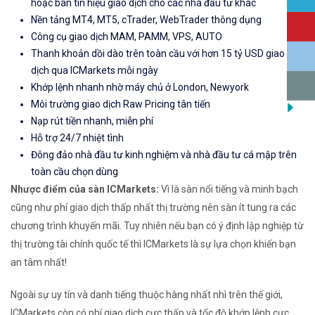
hoặc bán tín hiệu giao dịch cho các nhà đầu tư khác
Nền tảng MT4, MT5, cTrader, WebTrader thông dụng
Công cụ giao dịch MAM, PAMM, VPS, AUTO
Thanh khoản dồi dào trên toàn cầu với hơn 15 tỷ USD giao
dịch qua ICMarkets mỗi ngày
Khớp lệnh nhanh nhờ máy chủ ở London, Newyork
Môi trường giao dịch Raw Pricing tân tiến
Nạp rút tiền nhanh, miễn phí
Hỗ trợ 24/7 nhiệt tình
Đông đảo nhà đầu tư kinh nghiệm và nhà đầu tư cá mập trên
toàn cầu chọn dùng
Nhược điểm của sàn ICMarkets:
Vì là sàn nổi tiếng và minh bạch
cũng như phí giao dịch thấp nhất thị trường nên sàn ít tung ra các
chương trình khuyến mãi. Tuy nhiên nếu bạn có ý định lập nghiệp từ
thị trường tài chính quốc tế thì ICMarkets là sự lựa chọn khiến bạn
an tâm nhất!
Ngoài sự uy tín và danh tiếng thuộc hàng nhất nhì trên thế giới,
ICMarkets còn có phí giao dịch cực thấp và tốc độ khớp lệnh cực