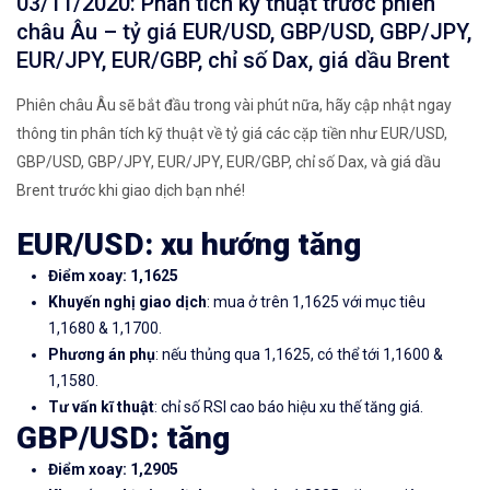
03/11/2020: Phân tích kỹ thuật trước phiên
châu Âu – tỷ giá EUR/USD, GBP/USD, GBP/JPY,
EUR/JPY, EUR/GBP, chỉ số Dax, giá dầu Brent
Phiên châu Âu sẽ bắt đầu trong vài phút nữa, hãy cập nhật ngay
thông tin phân tích kỹ thuật về tỷ giá các cặp tiền như EUR/USD,
GBP/USD, GBP/JPY, EUR/JPY, EUR/GBP, chỉ số Dax, và giá dầu
Brent trước khi giao dịch bạn nhé!
EUR/USD: xu hướng tăng
Điểm xoay: 1,1625
Khuyến nghị giao dịch
: mua ở trên 1,1625 với mục tiêu
1,1680 & 1,1700.
Phương án phụ
: nếu thủng qua 1,1625, có thể tới 1,1600 &
1,1580.
Tư vấn kĩ thuật
: chỉ số RSI cao báo hiệu xu thế tăng giá.
GBP/USD: tăng
Điểm xoay: 1,2905