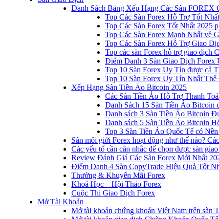
Danh Sách Bảng Xếp Hạng Các Sàn FOREX 
Top Các Sàn Forex Hỗ Trợ Tốt Nhấ
Top Các Sàn Forex Tốt Nhất 2025 p
Top Các Sàn Forex Mạnh Nhất về 
Top Các Sàn Forex Hỗ Trợ Giao D
Top các sàn Forex hỗ trợ giao dịch
Điểm Danh 3 Sàn Giao Dịch Forex 
Top 10 Sàn Forex Uy Tín được cả T
Top 10 Sàn Forex Uy Tín Nhất Thế
Xếp Hạng Sàn Tiền Ảo Bitcoin 2025
Các Sàn Tiền Ảo Hỗ Trợ Thanh Toá
Danh Sách 15 Sàn Tiền Ảo Bitcoin đ
Danh sách 3 Sàn Tiền Ảo Bitcoin 
Danh sách 5 Sàn Tiền Ảo Bitcoin Hỗ
Top 3 Sàn Tiền Ảo Quốc Tế có Nền
Sàn môi giới Forex hoạt động như thế nào? Các 
Các yếu tố cần cân nhắc để chọn được sàn giao
Review Đánh Giá Các Sàn Forex Mới Nhất 20
Điểm Danh 4 Sàn CopyTrade Hiệu Quả Tốt Nh
Thưởng & Khuyến Mãi Forex
Khoá Học – Hội Thảo Forex
Cuộc Thi Giao Dịch Forex
Mở Tài Khoản
Mở tài khoản chứng khoán Việt Nam trên sàn