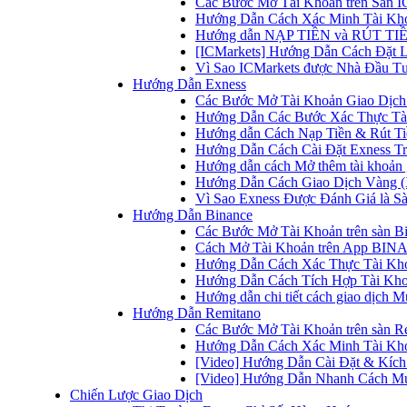
Các Bước Mở Tài Khoản trên Sàn IC
Hướng Dẫn Cách Xác Minh Tài Kho
Hướng dẫn NẠP TIỀN và RÚT TIỀN 
[ICMarkets] Hướng Dẫn Cách Đặt Lệ
Vì Sao ICMarkets được Nhà Đầu T
Hướng Dẫn Exness
Các Bước Mở Tài Khoản Giao Dịch 
Hướng Dẫn Các Bước Xác Thực Tài
Hướng dẫn Cách Nạp Tiền & Rút Tiề
Hướng Dẫn Cách Cài Đặt Exness Tr
Hướng dẫn cách Mở thêm tài khoản g
Hướng Dẫn Cách Giao Dịch Vàng (
Vì Sao Exness Được Đánh Giá là Sà
Hướng Dẫn Binance
Các Bước Mở Tài Khoản trên sàn B
Cách Mở Tài Khoản trên App BINA
Hướng Dẫn Cách Xác Thực Tài Kh
Hướng Dẫn Cách Tích Hợp Tài Kho
Hướng dẫn chi tiết cách giao dịch
Hướng Dẫn Remitano
Các Bước Mở Tài Khoản trên sàn R
Hướng Dẫn Cách Xác Minh Tài Kho
[Video] Hướng Dẫn Cài Đặt & Kích 
[Video] Hướng Dẫn Nhanh Cách Mu
Chiến Lược Giao Dịch