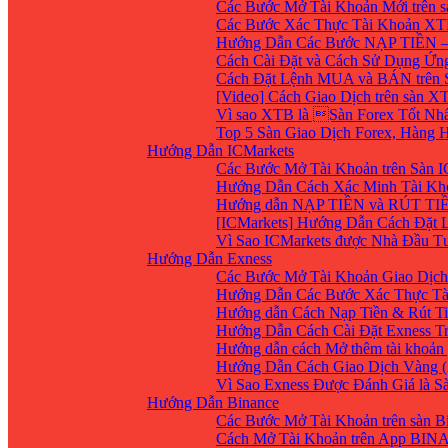
Các Bước Mở Tài Khoản Mới trên 
Các Bước Xác Thực Tài Khoản XT
Hướng Dẫn Các Bước NẠP TIỀN –
Cách Cài Đặt và Cách Sử Dụng Ứ
Cách Đặt Lệnh MUA và BÁN trên 
[Video] Cách Giao Dịch trên sàn XT
Vì sao XTB là Sàn Forex Tốt Nhất
Top 5 Sàn Giao Dịch Forex, Hàng
Hướng Dẫn ICMarkets
Các Bước Mở Tài Khoản trên Sàn IC
Hướng Dẫn Cách Xác Minh Tài Kho
Hướng dẫn NẠP TIỀN và RÚT TIỀN 
[ICMarkets] Hướng Dẫn Cách Đặt Lệ
Vì Sao ICMarkets được Nhà Đầu T
Hướng Dẫn Exness
Các Bước Mở Tài Khoản Giao Dịch 
Hướng Dẫn Các Bước Xác Thực Tà
Hướng dẫn Cách Nạp Tiền & Rút Ti
Hướng Dẫn Cách Cài Đặt Exness Tr
Hướng dẫn cách Mở thêm tài khoản g
Hướng Dẫn Cách Giao Dịch Vàng (
Vì Sao Exness Được Đánh Giá là S
Hướng Dẫn Binance
Các Bước Mở Tài Khoản trên sàn B
Cách Mở Tài Khoản trên App BIN