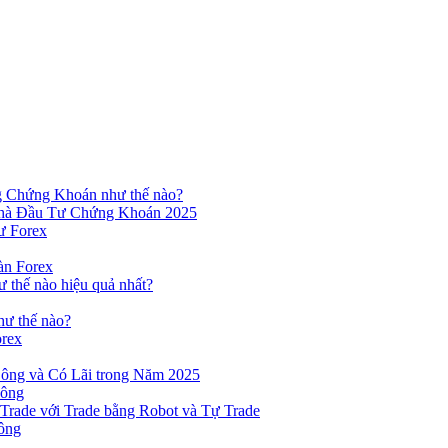
ng Chứng Khoán như thế nào?
hà Đầu Tư Chứng Khoán 2025
ư Forex
àn Forex
ư thế nào hiệu quả nhất?
hư thế nào?
orex
ông và Có Lãi trong Năm 2025
Công
yTrade với Trade bằng Robot và Tự Trade
ông