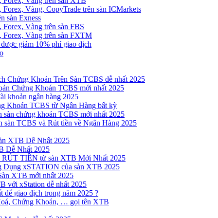
, Forex, Vàng trên sàn XTB
 Forex, Vàng, CopyTrade trên sàn ICMarkets
ên sàn Exness
 Forex, Vàng trên sàn FBS
, Forex, Vàng trên sàn FXTM
e được giảm 10% phí giao dịch
no
h Chứng Khoán Trên Sàn TCBS dễ nhất 2025
oản Chứng Khoán TCBS mới nhất 2025
Tài khoản ngân hàng 2025
ng Khoán TCBS từ Ngân Hàng bất kỳ
n sàn chứng khoán TCBS mới nhất 2025
 sàn TCBS và Rút tiền về Ngân Hàng 2025
sàn XTB Dễ Nhất 2025
B Dễ Nhất 2025
 RÚT TIỀN từ sàn XTB Mới Nhất 2025
ng Dụng xSTATION của sàn XTB 2025
Sàn XTB mới nhất 2025
B với xStation dễ nhất 2025
 để giao dịch trong năm 2025 ?
Hoá, Chứng Khoán, … gọi tên XTB