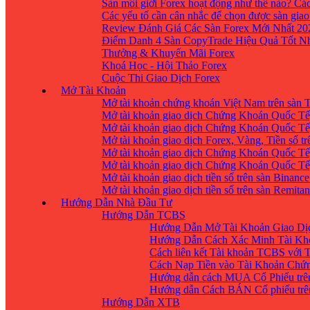
Sàn môi giới Forex hoạt động như thế nào? Các
Các yếu tố cần cân nhắc để chọn được sàn giao
Review Đánh Giá Các Sàn Forex Mới Nhất 20
Điểm Danh 4 Sàn CopyTrade Hiệu Quả Tốt Nh
Thưởng & Khuyến Mãi Forex
Khoá Học - Hội Thảo Forex
Cuộc Thi Giao Dịch Forex
Mở Tài Khoản
Mở tài khoản chứng khoán Việt Nam trên sàn
Mở tài khoản giao dịch Chứng Khoán Quốc Tế
Mở tài khoản giao dịch Chứng Khoán Quốc Tế,
Mở tài khoản giao dịch Forex, Vàng, Tiền số tr
Mở tài khoản giao dịch Chứng Khoán Quốc Tế,
Mở tài khoản giao dịch Chứng Khoán Quốc Tế
Mở tài khoản giao dịch tiền số trên sàn Binanc
Mở tài khoản giao dịch tiền số trên sàn Remita
Hướng Dẫn Nhà Đầu Tư
Hướng Dẫn TCBS
Hướng Dẫn Mở Tài Khoản Giao Dịc
Hướng Dẫn Cách Xác Minh Tài Kh
Cách liên kết Tài khoản TCBS với 
Cách Nạp Tiền vào Tài Khoản Chứ
Hướng dẫn cách MUA Cổ Phiếu trê
Hướng dẫn Cách BÁN Cổ phiếu trên
Hướng Dẫn XTB