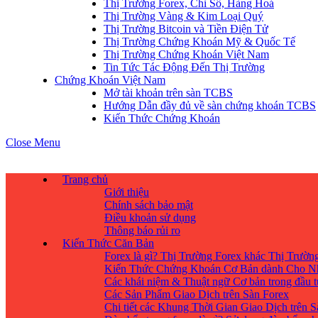
Thị Trường Forex, Chỉ Số, Hàng Hoá
Thị Trường Vàng & Kim Loại Quý
Thị Trường Bitcoin và Tiền Điện Tử
Thị Trường Chứng Khoán Mỹ & Quốc Tế
Thị Trường Chứng Khoán Việt Nam
Tin Tức Tác Động Đến Thị Trường
Chứng Khoán Việt Nam
Mở tài khoản trên sàn TCBS
Hướng Dẫn đầy đủ về sàn chứng khoán TCBS
Kiến Thức Chứng Khoán
Close Menu
Trang chủ
Giới thiệu
Chính sách bảo mật
Điều khoản sử dụng
Thông báo rủi ro
Kiến Thức Căn Bản
Forex là gì? Thị Trường Forex khác Thị Trườ
Kiến Thức Chứng Khoán Cơ Bản dành Cho N
Các khái niệm & Thuật ngữ Cơ bản trong đầu 
Các Sản Phẩm Giao Dịch trên Sàn Forex
Chi tiết các Khung Thời Gian Giao Dịch trên 