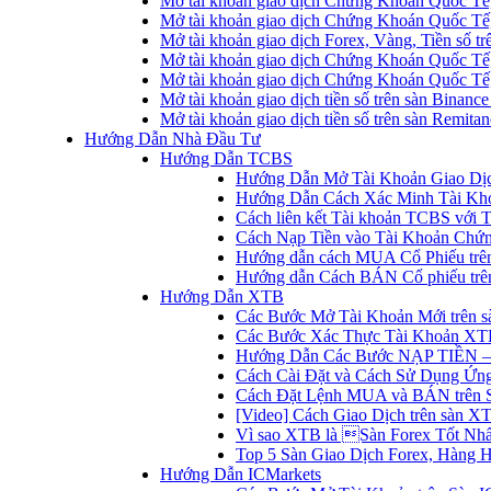
Mở tài khoản giao dịch Chứng Khoán Quốc Tế
Mở tài khoản giao dịch Chứng Khoán Quốc Tế,
Mở tài khoản giao dịch Forex, Vàng, Tiền số tr
Mở tài khoản giao dịch Chứng Khoán Quốc Tế,
Mở tài khoản giao dịch Chứng Khoán Quốc Tế
Mở tài khoản giao dịch tiền số trên sàn Binanc
Mở tài khoản giao dịch tiền số trên sàn Remita
Hướng Dẫn Nhà Đầu Tư
Hướng Dẫn TCBS
Hướng Dẫn Mở Tài Khoản Giao Dịc
Hướng Dẫn Cách Xác Minh Tài Kh
Cách liên kết Tài khoản TCBS với 
Cách Nạp Tiền vào Tài Khoản Chứ
Hướng dẫn cách MUA Cổ Phiếu trê
Hướng dẫn Cách BÁN Cổ phiếu trên
Hướng Dẫn XTB
Các Bước Mở Tài Khoản Mới trên 
Các Bước Xác Thực Tài Khoản XT
Hướng Dẫn Các Bước NẠP TIỀN –
Cách Cài Đặt và Cách Sử Dụng Ứ
Cách Đặt Lệnh MUA và BÁN trên 
[Video] Cách Giao Dịch trên sàn XT
Vì sao XTB là Sàn Forex Tốt Nhất
Top 5 Sàn Giao Dịch Forex, Hàng 
Hướng Dẫn ICMarkets