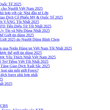
Quốc Tế 2025
t cho Người Việt Nam 2025
hù hợp với các Nhà đầu tư Lớn
Giao Dịch Cổ Phiếu Mỹ & Quốc Tế 2025
ịch VÀNG Tốt Nhất 2025
 CFD Tiền Điện Tử Tốt Nhất 2025
Uy Tín và Nên Dùng Nhất 2025
hế Giới tin dùng 2025
 Giới 2025 do Người Dùng Bình Chọn
n qua Ngân Hàng tại Việt Nam Tốt Nhất 2025
ược thế giới tin dùng 2025
Được Yêu Thích Nhất Việt Nam 2025
 Trợ Tiếng Việt Tốt Nhất 2025
 Tảng Giao Dịch Xuất Sắc 2025
loại sàn môi giới Forex?
 dịch forex phù hợp nhất
25
ất 2025
 TCBS