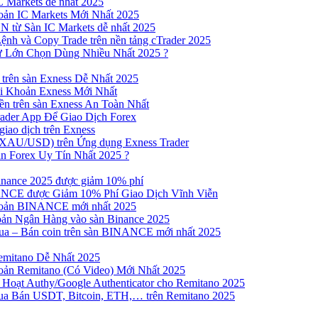
 Markets dễ nhất 2025
ản IC Markets Mới Nhất 2025
từ Sàn IC Markets dễ nhất 2025
nh và Copy Trade trên nền tảng cTrader 2025
ư Lớn Chọn Dùng Nhiều Nhất 2025 ?
trên sàn Exness Dễ Nhất 2025
 Khoản Exness Mới Nhất
n trên sàn Exness An Toàn Nhất
ader App Để Giao Dịch Forex
iao dịch trên Exness
XAU/USD) trên Ứng dụng Exness Trader
n Forex Uy Tín Nhất 2025 ?
inance 2025 được giảm 10% phí
NCE được Giảm 10% Phí Giao Dịch Vĩnh Viễn
oản BINANCE mới nhất 2025
ản Ngân Hàng vào sàn Binance 2025
 Mua – Bán coin trên sàn BINANCE mới nhất 2025
emitano Dễ Nhất 2025
ản Remitano (Có Video) Mới Nhất 2025
Hoạt Authy/Google Authenticator cho Remitano 2025
a Bán USDT, Bitcoin, ETH,… trên Remitano 2025