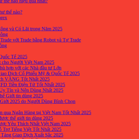
ư thế nào hiệu quả nhất?
như thế nào?
orex
ông và Có Lãi trong Năm 2025
Công
yTrade với Trade bằng Robot và Tự Trade
công
Quốc Tế 2025
t cho Người Việt Nam 2025
hù hợp với các Nhà đầu tư Lớn
Giao Dịch Cổ Phiếu Mỹ & Quốc Tế 2025
ịch VÀNG Tốt Nhất 2025
 CFD Tiền Điện Tử Tốt Nhất 2025
 Uy Tín và Nên Dùng Nhất 2025
hế Giới tin dùng 2025
 Giới 2025 do Người Dùng Bình Chọn
n qua Ngân Hàng tại Việt Nam Tốt Nhất 2025
ược thế giới tin dùng 2025
Được Yêu Thích Nhất Việt Nam 2025
ỗ Trợ Tiếng Việt Tốt Nhất 2025
 Tảng Giao Dịch Xuất Sắc 2025