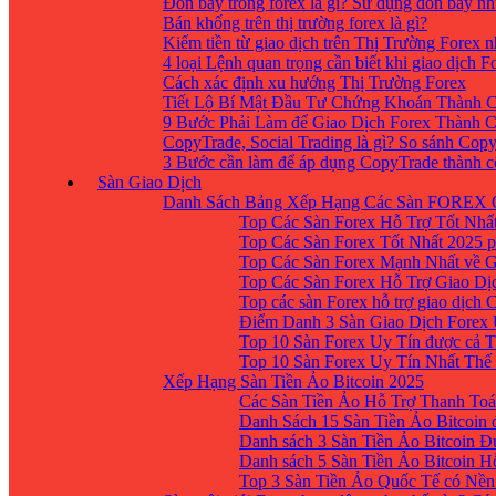
Đòn bẩy trong forex là gì? Sử dụng đòn bẩy nh
Bán khống trên thị trường forex là gì?
Kiếm tiền từ giao dịch trên Thị Trường Forex 
4 loại Lệnh quan trọng cần biết khi giao dịch F
Cách xác định xu hướng Thị Trường Forex
Tiết Lộ Bí Mật Đầu Tư Chứng Khoán Thành C
9 Bước Phải Làm để Giao Dịch Forex Thành 
CopyTrade, Social Trading là gì? So sánh Cop
3 Bước cần làm để áp dụng CopyTrade thành 
Sàn Giao Dịch
Danh Sách Bảng Xếp Hạng Các Sàn FOREX 
Top Các Sàn Forex Hỗ Trợ Tốt Nhấ
Top Các Sàn Forex Tốt Nhất 2025 p
Top Các Sàn Forex Mạnh Nhất về 
Top Các Sàn Forex Hỗ Trợ Giao D
Top các sàn Forex hỗ trợ giao dịch
Điểm Danh 3 Sàn Giao Dịch Forex
Top 10 Sàn Forex Uy Tín được cả T
Top 10 Sàn Forex Uy Tín Nhất Thế
Xếp Hạng Sàn Tiền Ảo Bitcoin 2025
Các Sàn Tiền Ảo Hỗ Trợ Thanh Toá
Danh Sách 15 Sàn Tiền Ảo Bitcoin đ
Danh sách 3 Sàn Tiền Ảo Bitcoin 
Danh sách 5 Sàn Tiền Ảo Bitcoin H
Top 3 Sàn Tiền Ảo Quốc Tế có Nền