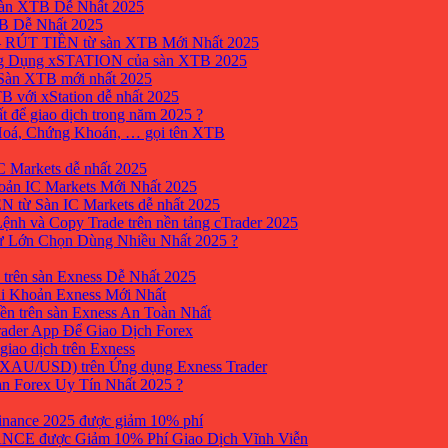
sàn XTB Dễ Nhất 2025
B Dễ Nhất 2025
 RÚT TIỀN từ sàn XTB Mới Nhất 2025
ng Dụng xSTATION của sàn XTB 2025
Sàn XTB mới nhất 2025
B với xStation dễ nhất 2025
 để giao dịch trong năm 2025 ?
 Hoá, Chứng Khoán, … gọi tên XTB
 Markets dễ nhất 2025
ản IC Markets Mới Nhất 2025
từ Sàn IC Markets dễ nhất 2025
nh và Copy Trade trên nền tảng cTrader 2025
ư Lớn Chọn Dùng Nhiều Nhất 2025 ?
trên sàn Exness Dễ Nhất 2025
i Khoản Exness Mới Nhất
ền trên sàn Exness An Toàn Nhất
ader App Để Giao Dịch Forex
iao dịch trên Exness
XAU/USD) trên Ứng dụng Exness Trader
àn Forex Uy Tín Nhất 2025 ?
inance 2025 được giảm 10% phí
ANCE được Giảm 10% Phí Giao Dịch Vĩnh Viễn