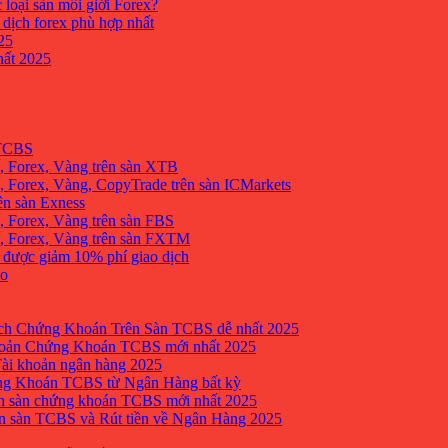
 loại sàn môi giới Forex?
 dịch forex phù hợp nhất
25
ất 2025
 TCBS
, Forex, Vàng trên sàn XTB
 Forex, Vàng, CopyTrade trên sàn ICMarkets
ên sàn Exness
 Forex, Vàng trên sàn FBS
, Forex, Vàng trên sàn FXTM
e được giảm 10% phí giao dịch
no
h Chứng Khoán Trên Sàn TCBS dễ nhất 2025
oản Chứng Khoán TCBS mới nhất 2025
Tài khoản ngân hàng 2025
ng Khoán TCBS từ Ngân Hàng bất kỳ
n sàn chứng khoán TCBS mới nhất 2025
 sàn TCBS và Rút tiền về Ngân Hàng 2025