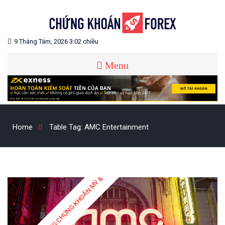
Skip
to
content
Blog chia sẻ về Chứng Khoán và Forex
CHỨNG KHOÁN FOREX
9 Tháng Tám, 2026 3:02 chiều
Menu
Home
Table Tag:
AMC Entertainment
THỊ TRƯỜNG CHỨNG KHOÁN MỸ & QUỐC TẾ