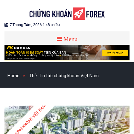
Skip
to
content
Blog chia sẻ về Chứng Khoán và Forex
CHỨNG KHOÁN FOREX
7 Tháng Tám, 2026 1:48 chiều
Menu
Home
Thẻ:
Tin tức chứng khoán Việt Nam
CHỨNG KHOÁN VIỆT NAM