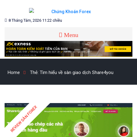
Skip
to
content
Blog chia sẻ về Chứng Khoán và Forex
CHỨNG KHOÁN FOREX
8 Tháng Tám, 2026 11:22 chiều
Menu
Home
Thẻ:
Tìm hiểu về sàn giao dịch Share4you
REVIEW SÀN FOREX