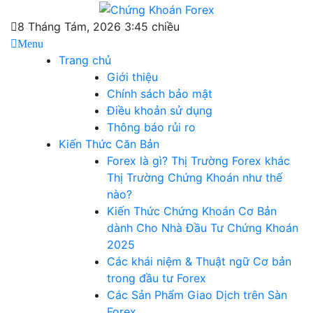
Skip
Chứng Khoán Forex
to
Blog chia sẻ về Chứng Khoán và Forex
8 Tháng Tám, 2026 3:45 chiều
content
Menu
Trang chủ
Giới thiệu
Chính sách bảo mật
Điều khoản sử dụng
Thông báo rủi ro
Kiến Thức Căn Bản
Forex là gì? Thị Trường Forex khác
Thị Trường Chứng Khoán như thế
nào?
Kiến Thức Chứng Khoán Cơ Bản
dành Cho Nhà Đầu Tư Chứng Khoán
2025
Các khái niệm & Thuật ngữ Cơ bản
trong đầu tư Forex
Các Sản Phẩm Giao Dịch trên Sàn
Forex