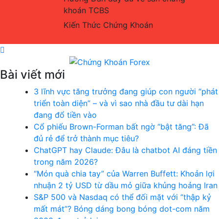
khoán TCBS
Kiến Thức Chứng Khoán
Bài viết mới
Chứng Khoán Forex
Blog chia sẻ về Chứng Khoán và Forex
3 lĩnh vực tăng trưởng đang giúp con người “phát
triển toàn diện” – và vì sao nhà đầu tư dài hạn
đang đổ tiền vào
Cổ phiếu Brown-Forman bất ngờ “bật tăng”: Đã
đủ rẻ để trở thành mục tiêu?
ChatGPT hay Claude: Đâu là chatbot AI đáng tiền
trong năm 2026?
“Món quà chia tay” của Warren Buffett: Khoản lợi
nhuận 2 tỷ USD từ dầu mỏ giữa khủng hoảng Iran
S&P 500 và Nasdaq có thể đối mặt với “thập kỷ
mất mát”? Bóng dáng bong bóng dot-com năm