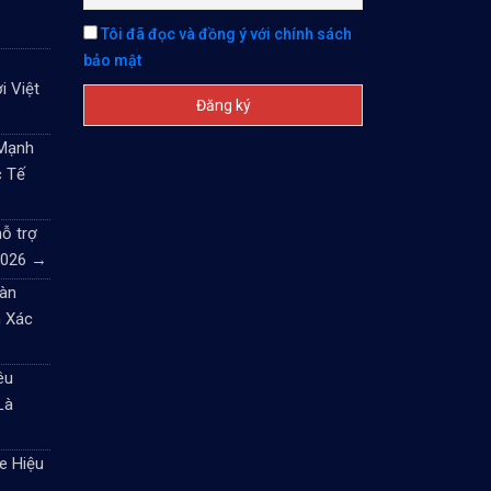
Tôi đã đọc và đồng ý với chính sách
bảo mật
i Việt
 Mạnh
c Tế
ỗ trợ
2026
→
àn
 Xác
êu
Là
e Hiệu