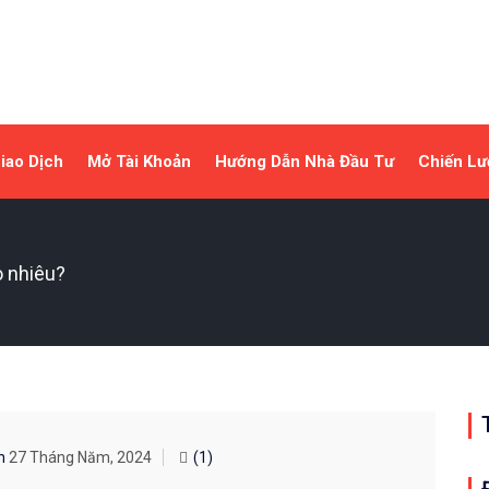
iao Dịch
Mở Tài Khoản
Hướng Dẫn Nhà Đầu Tư
Chiến Lư
o nhiêu?
On
27 Tháng Năm, 2024
(1)