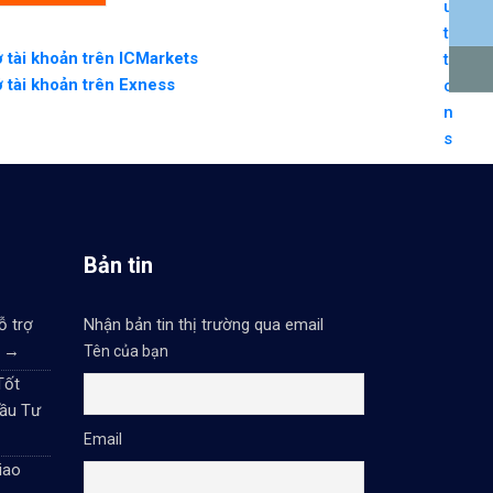
 tài khoản trên ICMarkets
 tài khoản trên Exness
Bản tin
ỗ trợ
Nhận bản tin thị trường qua email
6
→
Tên của bạn
Tốt
ầu Tư
Email
iao