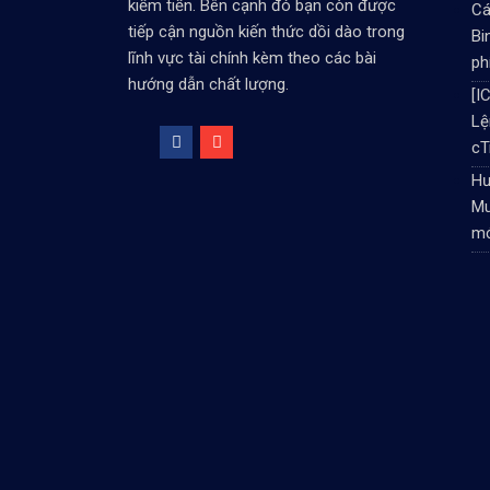
kiếm tiền. Bên cạnh đó bạn còn được
Cá
tiếp cận nguồn kiến thức dồi dào trong
Bi
lĩnh vực tài chính kèm theo các bài
ph
hướng dẫn chất lượng.
[I
Lệ
cT
Hư
Mu
mớ