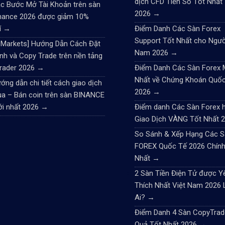
dịch CFD Tiền Số Tốt Nhất
c Bước Mở Tài Khoản trên sàn
2026
→
nance 2026 được giảm 10%
í
→
Điểm Danh Các Sàn Forex
Support Tốt Nhất cho Ngườ
CMarkets] Hướng Dẫn Cách Đặt
Nam 2026
→
nh và Copy Trade trên nền tảng
rader 2026
→
Điểm Danh Các Sàn Forex
Nhất về Chứng Khoán Quố
ớng dẫn chi tiết cách giao dịch
2026
→
a – Bán coin trên sàn BINANCE
i nhất 2026
→
Điểm danh Các Sàn Forex h
Giao Dịch VÀNG Tốt Nhất 
So Sánh & Xếp Hạng Các S
FOREX Quốc Tế 2026 Chính
Nhất
→
2 Sàn Tiền Điện Tử được Y
Thích Nhất Việt Nam 2026 
Ai?
→
Điểm Danh 4 Sàn CopyTrad
Quả Tốt Nhất 2026
→