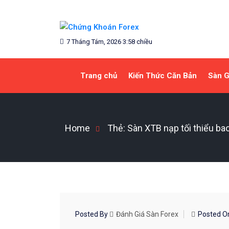
Skip
to
content
Blog chia sẻ về Chứng Khoán và Forex
CHỨNG KHOÁN FOREX
7 Tháng Tám, 2026 3:58 chiều
Trang chủ
Kiến Thức Căn Bản
Sàn G
Home
Thẻ:
Sàn XTB nạp tối thiểu ba
REVIEW SÀN FOREX
Posted By
Đánh Giá Sàn Forex
Posted 