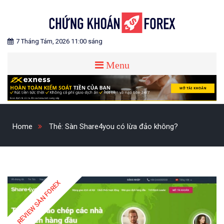
Skip
to
content
Blog chia sẻ về Chứng Khoán và Forex
CHỨNG KHOÁN FOREX
7 Tháng Tám, 2026 11:00 sáng
Menu
Home
Thẻ:
Sàn Share4you có lừa đảo không?
REVIEW SÀN FOREX