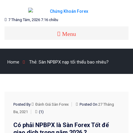
Skip
to
content
Blog chia sẻ về Chứng Khoán và Forex
CHỨNG KHOÁN FOREX
7 Tháng Tám, 2026 7:16 chiều
Menu
Home
Thẻ:
Sàn NPBPX nạp tối thiểu bao nhiêu?
REVIEW SÀN FOREX
Posted By
Đánh Giá Sàn Forex
Posted On
27 Tháng
Ba, 2021
(1)
Có phải NPBPX là Sàn Forex Tốt để
giao dịch trong năm 2026 ?