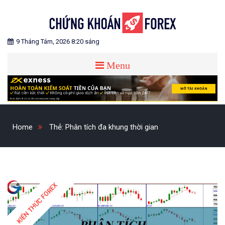
Skip
to
content
Blog chia sẻ về Chứng Khoán và Forex
CHỨNG KHOÁN FOREX
9 Tháng Tám, 2026 8:20 sáng
Menu
Home
Thẻ:
Phân tích đa khung thời gian
KIẾN THỨC FOREX