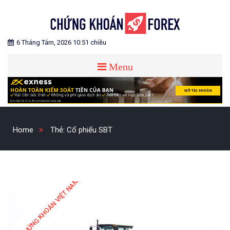
Skip
to
content
Blog chia sẻ về Chứng Khoán và Forex
CHỨNG KHOÁN FOREX
6 Tháng Tám, 2026 10:51 chiều
Menu
Home
Thẻ:
Cổ phiếu SBT
CHỨNG KHOÁN VIỆT NAM