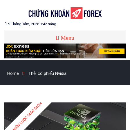
Skip
to
content
Blog chia sẻ về Chứng Khoán và Forex
CHỨNG KHOÁN FOREX
9 Tháng Tám, 2026 1:42 sáng
Menu
Home
Thẻ:
cổ phiếu Nvidia
CHIẾN LƯỢC GIAO DỊCH