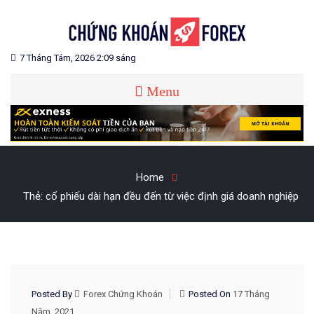
Skip
to
content
Blog chia sẻ về Chứng Khoán và Forex
CHỨNG KHOÁN FOREX
7 Tháng Tám, 2026 2:09 sáng
Menu
Home
Thẻ:
cổ phiếu dài hạn đều đến từ việc định giá doanh nghiệp
KIẾN THỨC CHỨNG KHOÁN
Posted By
Forex Chứng Khoán
Posted On
17 Tháng
Năm, 2021