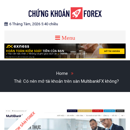
Skip
to
content
Blog chia sẻ về Chứng Khoán và Forex
CHỨNG KHOÁN FOREX
6 Tháng Tám, 2026 5:40 chiều
Menu
Home
Thẻ:
Có nên mở tài khoản trên sàn MultibankFX không?
REVIEW SÀN FOREX