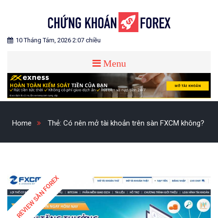
Skip
to
content
Blog chia sẻ về Chứng Khoán và Forex
CHỨNG KHOÁN FOREX
10 Tháng Tám, 2026 2:07 chiều
Menu
Home
Thẻ:
Có nên mở tài khoản trên sàn FXCM không?
REVIEW SÀN FOREX