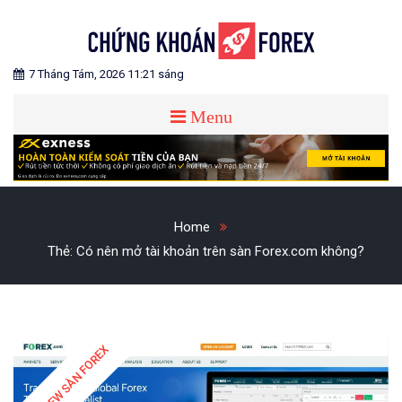
Skip
to
content
Blog chia sẻ về Chứng Khoán và Forex
CHỨNG KHOÁN FOREX
7 Tháng Tám, 2026 11:21 sáng
Menu
Home
Thẻ:
Có nên mở tài khoản trên sàn Forex.com không?
REVIEW SÀN FOREX