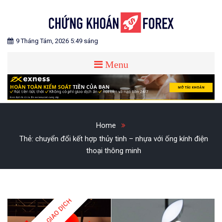
Skip
to
content
Blog chia sẻ về Chứng Khoán và Forex
CHỨNG KHOÁN FOREX
9 Tháng Tám, 2026 5:49 sáng
Menu
Home
Thẻ:
chuyển đổi kết hợp thủy tinh – nhựa với ống kính điện
thoại thông minh