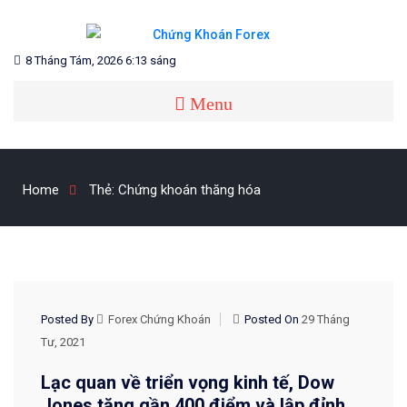
Skip
to
content
Blog chia sẻ về Chứng Khoán và Forex
CHỨNG KHOÁN FOREX
8 Tháng Tám, 2026 6:13 sáng
Menu
Home
Thẻ:
Chứng khoán thăng hóa
THỊ TRƯỜNG CHỨNG KHOÁN MỸ & QUỐC TẾ
Posted By
Forex Chứng Khoán
Posted On
29 Tháng
Tư, 2021
Lạc quan về triển vọng kinh tế, Dow
Jones tăng gần 400 điểm và lập đỉnh