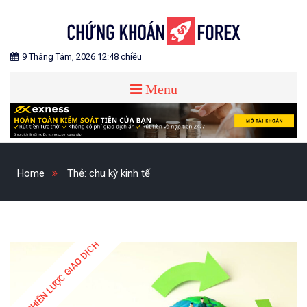
Skip
to
content
Blog chia sẻ về Chứng Khoán và Forex
CHỨNG KHOÁN FOREX
9 Tháng Tám, 2026 12:48 chiều
Menu
Home
Thẻ:
chu kỳ kinh tế
CHIẾN LƯỢC GIAO DỊCH