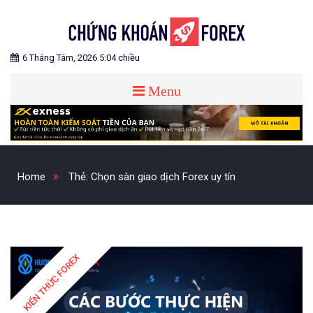
Skip
to
content
Blog chia sẻ về Chứng Khoán và Forex
CHỨNG KHOÁN FOREX
6 Tháng Tám, 2026 5:04 chiều
Menu
Home
Thẻ:
Chọn sàn giao dịch Forex uy tín
KIẾN THỨC FOREX