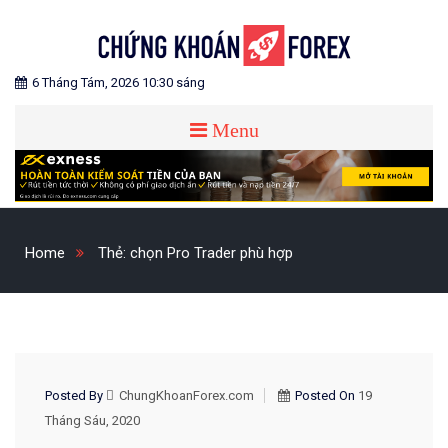
Skip
to
content
Blog chia sẻ về Chứng Khoán và Forex
CHỨNG KHOÁN FOREX
6 Tháng Tám, 2026 10:30 sáng
Menu
Home
Thẻ:
chọn Pro Trader phù hợp
KIẾN THỨC FOREX
Posted By
ChungKhoanForex.com
Posted On
19
Tháng Sáu, 2020