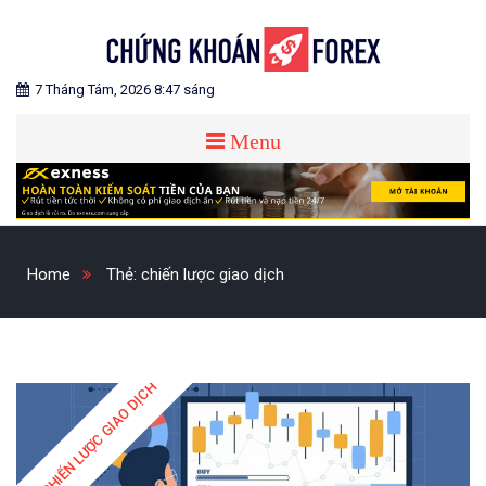
Skip
to
content
Blog chia sẻ về Chứng Khoán và Forex
CHỨNG KHOÁN FOREX
7 Tháng Tám, 2026 8:47 sáng
Menu
Home
Thẻ:
chiến lược giao dịch
CHIẾN LƯỢC GIAO DỊCH