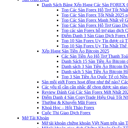
Danh Sách Bảng Xếp Hạng Các Sàn FOREX 
Top Các Sàn Forex Hỗ Trợ Tốt Nhấ
Top Các Sàn Forex Tốt Nhất 2025 p
Top Các Sàn Forex Mạnh Nhất về 
Top Các Sàn Forex Hỗ Trợ Giao D
Top các sàn Forex hỗ trợ giao dịch
Điểm Danh 3 Sàn Giao Dịch Forex 
Top 10 Sàn Forex Uy Tín được cả T
Top 10 Sàn Forex Uy Tín Nhất Thế
Xếp Hạng Sàn Tiền Ảo Bitcoin 2025
Các Sàn Tiền Ảo Hỗ Trợ Thanh Toá
Danh Sách 15 Sàn Tiền Ảo Bitcoin đ
Danh sách 3 Sàn Tiền Ảo Bitcoin 
Danh sách 5 Sàn Tiền Ảo Bitcoin Hỗ
Top 3 Sàn Tiền Ảo Quốc Tế có Nền
Sàn môi giới Forex hoạt động như thế nào? Các 
Các yếu tố cần cân nhắc để chọn được sàn giao
Review Đánh Giá Các Sàn Forex Mới Nhất 20
Điểm Danh 4 Sàn CopyTrade Hiệu Quả Tốt Nh
Thưởng & Khuyến Mãi Forex
Khoá Học – Hội Thảo Forex
Cuộc Thi Giao Dịch Forex
Mở Tài Khoản
Mở tài khoản chứng khoán Việt Nam trên sàn