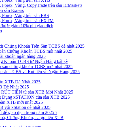
, Forex, Vàng trên sàn XTB
 Forex, Vàng, CopyTrade trên sàn ICMarkets
ên sàn Exness
 Forex, Vàng trên sàn FBS
, Forex, Vàng trên sàn FXTM
e được giảm 10% phí giao dịch
no
h Chứng Khoán Trên Sàn TCBS dễ nhất 2025
oản Chứng Khoán TCBS mới nhất 2025
Tài khoản ngân hàng 2025
ng Khoán TCBS từ Ngân Hàng bất kỳ
n sàn chứng khoán TCBS mới nhất 2025
 sàn TCBS và Rút tiền về Ngân Hàng 2025
sàn XTB Dễ Nhất 2025
B Dễ Nhất 2025
 RÚT TIỀN từ sàn XTB Mới Nhất 2025
ng Dụng xSTATION của sàn XTB 2025
Sàn XTB mới nhất 2025
B với xStation dễ nhất 2025
 để giao dịch trong năm 2025 ?
Hoá, Chứng Khoán, … gọi tên XTB