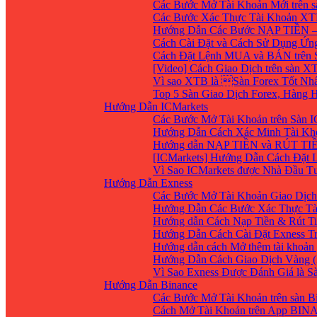
Các Bước Mở Tài Khoản Mới trên 
Các Bước Xác Thực Tài Khoản XT
Hướng Dẫn Các Bước NẠP TIỀN –
Cách Cài Đặt và Cách Sử Dụng Ứ
Cách Đặt Lệnh MUA và BÁN trên 
[Video] Cách Giao Dịch trên sàn XT
Vì sao XTB là Sàn Forex Tốt Nhất
Top 5 Sàn Giao Dịch Forex, Hàng
Hướng Dẫn ICMarkets
Các Bước Mở Tài Khoản trên Sàn IC
Hướng Dẫn Cách Xác Minh Tài Kho
Hướng dẫn NẠP TIỀN và RÚT TIỀN 
[ICMarkets] Hướng Dẫn Cách Đặt Lệ
Vì Sao ICMarkets được Nhà Đầu T
Hướng Dẫn Exness
Các Bước Mở Tài Khoản Giao Dịch 
Hướng Dẫn Các Bước Xác Thực Tà
Hướng dẫn Cách Nạp Tiền & Rút Ti
Hướng Dẫn Cách Cài Đặt Exness Tr
Hướng dẫn cách Mở thêm tài khoản g
Hướng Dẫn Cách Giao Dịch Vàng (
Vì Sao Exness Được Đánh Giá là S
Hướng Dẫn Binance
Các Bước Mở Tài Khoản trên sàn B
Cách Mở Tài Khoản trên App BIN