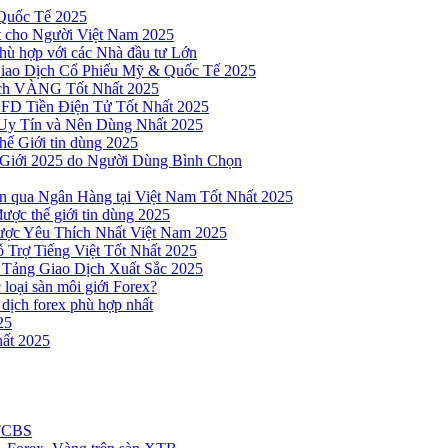
Quốc Tế 2025
t cho Người Việt Nam 2025
hù hợp với các Nhà đầu tư Lớn
Giao Dịch Cổ Phiếu Mỹ & Quốc Tế 2025
ịch VÀNG Tốt Nhất 2025
 CFD Tiền Điện Tử Tốt Nhất 2025
Uy Tín và Nên Dùng Nhất 2025
hế Giới tin dùng 2025
 Giới 2025 do Người Dùng Bình Chọn
n qua Ngân Hàng tại Việt Nam Tốt Nhất 2025
ược thế giới tin dùng 2025
Được Yêu Thích Nhất Việt Nam 2025
 Trợ Tiếng Việt Tốt Nhất 2025
 Tảng Giao Dịch Xuất Sắc 2025
loại sàn môi giới Forex?
 dịch forex phù hợp nhất
25
ất 2025
 TCBS