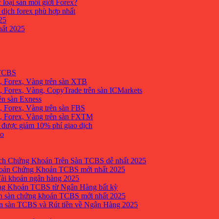
 loại sàn môi giới Forex?
 dịch forex phù hợp nhất
25
ất 2025
 TCBS
, Forex, Vàng trên sàn XTB
 Forex, Vàng, CopyTrade trên sàn ICMarkets
ên sàn Exness
 Forex, Vàng trên sàn FBS
, Forex, Vàng trên sàn FXTM
e được giảm 10% phí giao dịch
no
h Chứng Khoán Trên Sàn TCBS dễ nhất 2025
oản Chứng Khoán TCBS mới nhất 2025
Tài khoản ngân hàng 2025
ng Khoán TCBS từ Ngân Hàng bất kỳ
n sàn chứng khoán TCBS mới nhất 2025
 sàn TCBS và Rút tiền về Ngân Hàng 2025