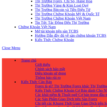
Thị Trường Forex, Chỉ Số, Hàng Hoá
Thị Trường Vàng & Kim Loại Quý
Thị Trường Bitcoin và Tiền Điện Tử
Thị Trường Chứng Khoán Mỹ & Quốc Tế
Thị Trường Chứng Khoán Việt Nam
Tin Tức Tác Động Đến Thị Trường
Chứng Khoán Việt Nam
Mở tài khoản trên sàn TCBS
Hướng Dẫn đầy đủ về sàn chứng khoán TCBS
Kiến Thức Chứng Khoán
Close Menu
Trang chủ
Giới thiệu
Chính sách bảo mật
Điều khoản sử dụng
Thông báo rủi ro
Kiến Thức Căn Bản
Forex là gì? Thị Trường Forex khác Thị Trườ
Kiến Thức Chứng Khoán Cơ Bản dành Cho N
Các khái niệm & Thuật ngữ Cơ bản trong đầu 
Các Sản Phẩm Giao Dịch trên Sàn Forex
Chi tiết các Khung Thời Gian Giao Dịch trên 