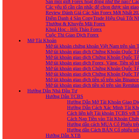
Sàn môi giới Forex hoạt động như thế nào? Các
Các yếu tố cần cân nhắc để chọn được sàn giao
Review Đánh Giá Các Sàn Forex Mới Nhất 20
Điểm Danh 4 Sàn CopyTrade Hiệu Quả Tốt Nh
Thưởng & Khuyến Mãi Forex
Khoá Học - Hội Thảo Forex
Cuộc Thi Giao Dịch Forex
Mở Tài Khoản
Mở tài khoản chứng khoán Việt Nam trên sàn
Mở tài khoản giao dịch Chứng Khoán Quốc Tế
Mở tài khoản giao dịch Chứng Khoán Quốc Tế,
Mở tài khoản giao dịch Forex, Vàng, Tiền số tr
Mở tài khoản giao dịch Chứng Khoán Quốc Tế,
Mở tài khoản giao dịch Chứng Khoán Quốc Tế
Mở tài khoản giao dịch tiền số trên sàn Binanc
Mở tài khoản giao dịch tiền số trên sàn Remita
Hướng Dẫn Nhà Đầu Tư
Hướng Dẫn TCBS
Hướng Dẫn Mở Tài Khoản Giao Dịc
Hướng Dẫn Cách Xác Minh Tài Kh
Cách liên kết Tài khoản TCBS với 
Cách Nạp Tiền vào Tài Khoản Chứ
Hướng dẫn cách MUA Cổ Phiếu trê
Hướng dẫn Cách BÁN Cổ phiếu trên
Hướng Dẫn XTB