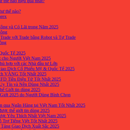
ư thế nào hiệu quả nhất?
như thế nào?
orex
ông và Có Lãi trong Năm 2025
Công
yTrade với Trade bằng Robot và Tự Trade
công
Quốc Tế 2025
t cho Người Việt Nam 2025
hù hợp với các Nhà đầu tư Lớn
Giao Dịch Cổ Phiếu Mỹ & Quốc Tế 2025
ịch VÀNG Tốt Nhất 2025
 CFD Tiền Điện Tử Tốt Nhất 2025
 Uy Tín và Nên Dùng Nhất 2025
hế Giới tin dùng 2025
 Giới 2025 do Người Dùng Bình Chọn
n qua Ngân Hàng tại Việt Nam Tốt Nhất 2025
ược thế giới tin dùng 2025
Được Yêu Thích Nhất Việt Nam 2025
ỗ Trợ Tiếng Việt Tốt Nhất 2025
 Tảng Giao Dịch Xuất Sắc 2025