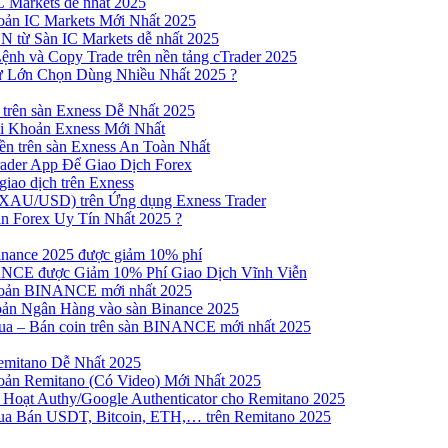
 Markets dễ nhất 2025
ản IC Markets Mới Nhất 2025
từ Sàn IC Markets dễ nhất 2025
nh và Copy Trade trên nền tảng cTrader 2025
ư Lớn Chọn Dùng Nhiều Nhất 2025 ?
trên sàn Exness Dễ Nhất 2025
 Khoản Exness Mới Nhất
n trên sàn Exness An Toàn Nhất
ader App Để Giao Dịch Forex
iao dịch trên Exness
XAU/USD) trên Ứng dụng Exness Trader
n Forex Uy Tín Nhất 2025 ?
inance 2025 được giảm 10% phí
NCE được Giảm 10% Phí Giao Dịch Vĩnh Viễn
oản BINANCE mới nhất 2025
ản Ngân Hàng vào sàn Binance 2025
 Mua – Bán coin trên sàn BINANCE mới nhất 2025
emitano Dễ Nhất 2025
ản Remitano (Có Video) Mới Nhất 2025
Hoạt Authy/Google Authenticator cho Remitano 2025
a Bán USDT, Bitcoin, ETH,… trên Remitano 2025