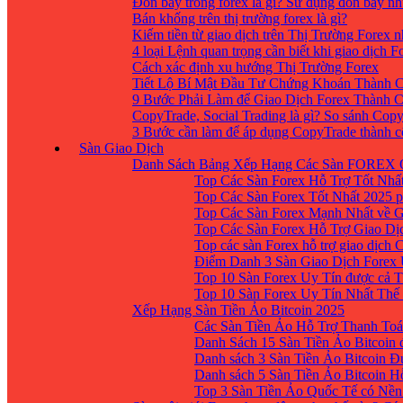
Đòn bẩy trong forex là gì? Sử dụng đòn bẩy nh
Bán khống trên thị trường forex là gì?
Kiếm tiền từ giao dịch trên Thị Trường Forex 
4 loại Lệnh quan trọng cần biết khi giao dịch F
Cách xác định xu hướng Thị Trường Forex
Tiết Lộ Bí Mật Đầu Tư Chứng Khoán Thành C
9 Bước Phải Làm để Giao Dịch Forex Thành 
CopyTrade, Social Trading là gì? So sánh Cop
3 Bước cần làm để áp dụng CopyTrade thành 
Sàn Giao Dịch
Danh Sách Bảng Xếp Hạng Các Sàn FOREX 
Top Các Sàn Forex Hỗ Trợ Tốt Nhấ
Top Các Sàn Forex Tốt Nhất 2025 p
Top Các Sàn Forex Mạnh Nhất về 
Top Các Sàn Forex Hỗ Trợ Giao D
Top các sàn Forex hỗ trợ giao dịch
Điểm Danh 3 Sàn Giao Dịch Forex
Top 10 Sàn Forex Uy Tín được cả T
Top 10 Sàn Forex Uy Tín Nhất Thế
Xếp Hạng Sàn Tiền Ảo Bitcoin 2025
Các Sàn Tiền Ảo Hỗ Trợ Thanh Toá
Danh Sách 15 Sàn Tiền Ảo Bitcoin đ
Danh sách 3 Sàn Tiền Ảo Bitcoin 
Danh sách 5 Sàn Tiền Ảo Bitcoin H
Top 3 Sàn Tiền Ảo Quốc Tế có Nền