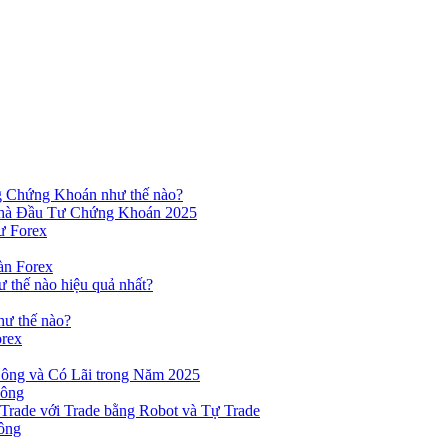
ng Chứng Khoán như thế nào?
hà Đầu Tư Chứng Khoán 2025
ư Forex
àn Forex
ư thế nào hiệu quả nhất?
hư thế nào?
orex
ông và Có Lãi trong Năm 2025
Công
yTrade với Trade bằng Robot và Tự Trade
ông