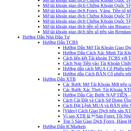
Mở tài khoản giao dịch Chứng Khoán Quốc Tế
Mở tài khoản giao dịch Chứng Khoán Quốc Tế,
Mở tài khoản giao dịch Forex, Vàng, Tiền số tr
Mở tài khoản giao dịch Chứng Khoán Quốc Tế,
Mở tài khoản giao dịch Chứng Khoán Quốc Tế
Mở tài khoản giao dịch tiền số trên sàn Binanc
Mở tài khoản giao dịch tiền số trên sàn Remita
Hướng Dẫn Nhà Đầu Tư
Hướng Dẫn TCBS
Hướng Dẫn Mở Tài Khoản Giao Dịc
Hướng Dẫn Cách Xác Minh Tài Kh
Cách liên kết Tài khoản TCBS với 
Cách Nạp Tiền vào Tài Khoản Chứ
Hướng dẫn cách MUA Cổ Phiếu trê
Hướng dẫn Cách BÁN Cổ phiếu trên
Hướng Dẫn XTB
Các Bước Mở Tài Khoản Mới trên 
Các Bước Xác Thực Tài Khoản XT
Hướng Dẫn Các Bước NẠP TIỀN –
Cách Cài Đặt và Cách Sử Dụng Ứ
Cách Đặt Lệnh MUA và BÁN trên 
[Video] Cách Giao Dịch trên sàn XT
Vì sao XTB là Sàn Forex Tốt Nhất
Top 5 Sàn Giao Dịch Forex, Hàng 
Hướng Dẫn ICMarkets