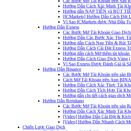
Các Bước Mở Tài Khoản trên Sàn IC
Hướng Dẫn Cách Xác Minh Tài Kho
Hướng dẫn NẠP TIỀN và RÚT TIỀN 
[ICMarkets] Hướng Dẫn Cách Đặt Lệ
Vì Sao ICMarkets được Nhà Đầu T
Hướng Dẫn Exness
Các Bước Mở Tài Khoản Giao Dịch 
Hướng Dẫn Các Bước Xác Thực Tài
Hướng dẫn Cách Nạp Tiền & Rút Tiề
Hướng Dẫn Cách Cài Đặt Exness Tr
Hướng dẫn cách Mở thêm tài khoản g
Hướng Dẫn Cách Giao Dịch Vàng (
Vì Sao Exness Được Đánh Giá là Sà
Hướng Dẫn Binance
Các Bước Mở Tài Khoản trên sàn B
Cách Mở Tài Khoản trên App BINA
Hướng Dẫn Cách Xác Thực Tài Kh
Hướng Dẫn Cách Tích Hợp Tài Kho
Hướng dẫn chi tiết cách giao dịch
Hướng Dẫn Remitano
Các Bước Mở Tài Khoản trên sàn R
Hướng Dẫn Cách Xác Minh Tài Kho
[Video] Hướng Dẫn Cài Đặt & Kích 
[Video] Hướng Dẫn Nhanh Cách Mu
Chiến Lược Giao Dịch