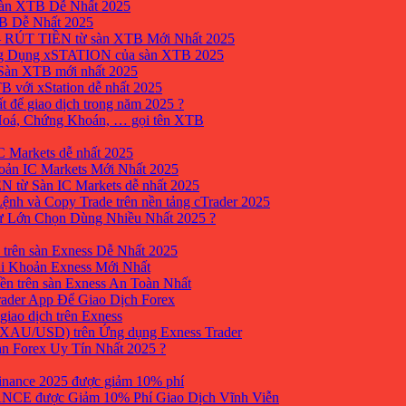
sàn XTB Dễ Nhất 2025
B Dễ Nhất 2025
 RÚT TIỀN từ sàn XTB Mới Nhất 2025
ng Dụng xSTATION của sàn XTB 2025
Sàn XTB mới nhất 2025
B với xStation dễ nhất 2025
 để giao dịch trong năm 2025 ?
 Hoá, Chứng Khoán, … gọi tên XTB
 Markets dễ nhất 2025
ản IC Markets Mới Nhất 2025
từ Sàn IC Markets dễ nhất 2025
nh và Copy Trade trên nền tảng cTrader 2025
ư Lớn Chọn Dùng Nhiều Nhất 2025 ?
trên sàn Exness Dễ Nhất 2025
i Khoản Exness Mới Nhất
ền trên sàn Exness An Toàn Nhất
ader App Để Giao Dịch Forex
iao dịch trên Exness
XAU/USD) trên Ứng dụng Exness Trader
àn Forex Uy Tín Nhất 2025 ?
inance 2025 được giảm 10% phí
ANCE được Giảm 10% Phí Giao Dịch Vĩnh Viễn