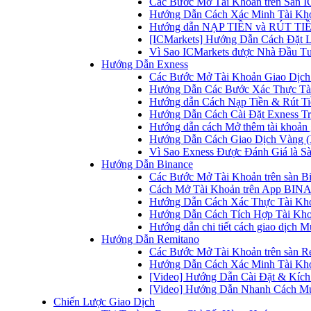
Các Bước Mở Tài Khoản trên Sàn IC
Hướng Dẫn Cách Xác Minh Tài Kho
Hướng dẫn NẠP TIỀN và RÚT TIỀN 
[ICMarkets] Hướng Dẫn Cách Đặt Lệ
Vì Sao ICMarkets được Nhà Đầu T
Hướng Dẫn Exness
Các Bước Mở Tài Khoản Giao Dịch 
Hướng Dẫn Các Bước Xác Thực Tài
Hướng dẫn Cách Nạp Tiền & Rút Tiề
Hướng Dẫn Cách Cài Đặt Exness Tr
Hướng dẫn cách Mở thêm tài khoản g
Hướng Dẫn Cách Giao Dịch Vàng (
Vì Sao Exness Được Đánh Giá là Sà
Hướng Dẫn Binance
Các Bước Mở Tài Khoản trên sàn B
Cách Mở Tài Khoản trên App BINA
Hướng Dẫn Cách Xác Thực Tài Kh
Hướng Dẫn Cách Tích Hợp Tài Kho
Hướng dẫn chi tiết cách giao dịch
Hướng Dẫn Remitano
Các Bước Mở Tài Khoản trên sàn R
Hướng Dẫn Cách Xác Minh Tài Kho
[Video] Hướng Dẫn Cài Đặt & Kích 
[Video] Hướng Dẫn Nhanh Cách Mu
Chiến Lược Giao Dịch