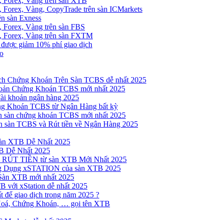
, Forex, Vàng trên sàn XTB
 Forex, Vàng, CopyTrade trên sàn ICMarkets
ên sàn Exness
 Forex, Vàng trên sàn FBS
, Forex, Vàng trên sàn FXTM
e được giảm 10% phí giao dịch
no
h Chứng Khoán Trên Sàn TCBS dễ nhất 2025
oản Chứng Khoán TCBS mới nhất 2025
Tài khoản ngân hàng 2025
ng Khoán TCBS từ Ngân Hàng bất kỳ
n sàn chứng khoán TCBS mới nhất 2025
 sàn TCBS và Rút tiền về Ngân Hàng 2025
sàn XTB Dễ Nhất 2025
B Dễ Nhất 2025
 RÚT TIỀN từ sàn XTB Mới Nhất 2025
ng Dụng xSTATION của sàn XTB 2025
Sàn XTB mới nhất 2025
B với xStation dễ nhất 2025
 để giao dịch trong năm 2025 ?
Hoá, Chứng Khoán, … gọi tên XTB