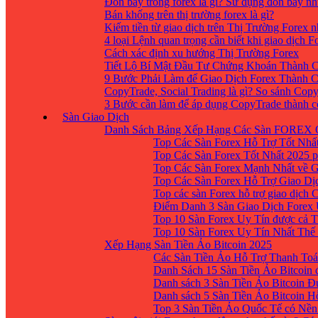
Đòn bẩy trong forex là gì? Sử dụng đòn bẩy nh
Bán khống trên thị trường forex là gì?
Kiếm tiền từ giao dịch trên Thị Trường Forex 
4 loại Lệnh quan trọng cần biết khi giao dịch F
Cách xác định xu hướng Thị Trường Forex
Tiết Lộ Bí Mật Đầu Tư Chứng Khoán Thành C
9 Bước Phải Làm để Giao Dịch Forex Thành 
CopyTrade, Social Trading là gì? So sánh Cop
3 Bước cần làm để áp dụng CopyTrade thành 
Sàn Giao Dịch
Danh Sách Bảng Xếp Hạng Các Sàn FOREX 
Top Các Sàn Forex Hỗ Trợ Tốt Nhấ
Top Các Sàn Forex Tốt Nhất 2025 p
Top Các Sàn Forex Mạnh Nhất về 
Top Các Sàn Forex Hỗ Trợ Giao D
Top các sàn Forex hỗ trợ giao dịch
Điểm Danh 3 Sàn Giao Dịch Forex
Top 10 Sàn Forex Uy Tín được cả T
Top 10 Sàn Forex Uy Tín Nhất Thế
Xếp Hạng Sàn Tiền Ảo Bitcoin 2025
Các Sàn Tiền Ảo Hỗ Trợ Thanh Toá
Danh Sách 15 Sàn Tiền Ảo Bitcoin đ
Danh sách 3 Sàn Tiền Ảo Bitcoin 
Danh sách 5 Sàn Tiền Ảo Bitcoin H
Top 3 Sàn Tiền Ảo Quốc Tế có Nền