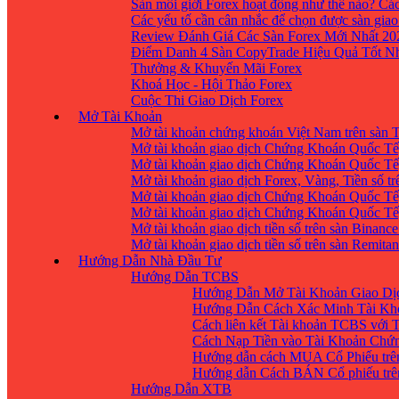
Sàn môi giới Forex hoạt động như thế nào? Các
Các yếu tố cần cân nhắc để chọn được sàn giao
Review Đánh Giá Các Sàn Forex Mới Nhất 20
Điểm Danh 4 Sàn CopyTrade Hiệu Quả Tốt Nh
Thưởng & Khuyến Mãi Forex
Khoá Học - Hội Thảo Forex
Cuộc Thi Giao Dịch Forex
Mở Tài Khoản
Mở tài khoản chứng khoán Việt Nam trên sàn
Mở tài khoản giao dịch Chứng Khoán Quốc Tế
Mở tài khoản giao dịch Chứng Khoán Quốc Tế,
Mở tài khoản giao dịch Forex, Vàng, Tiền số tr
Mở tài khoản giao dịch Chứng Khoán Quốc Tế,
Mở tài khoản giao dịch Chứng Khoán Quốc Tế
Mở tài khoản giao dịch tiền số trên sàn Binanc
Mở tài khoản giao dịch tiền số trên sàn Remita
Hướng Dẫn Nhà Đầu Tư
Hướng Dẫn TCBS
Hướng Dẫn Mở Tài Khoản Giao Dịc
Hướng Dẫn Cách Xác Minh Tài Kh
Cách liên kết Tài khoản TCBS với 
Cách Nạp Tiền vào Tài Khoản Chứ
Hướng dẫn cách MUA Cổ Phiếu trê
Hướng dẫn Cách BÁN Cổ phiếu trên
Hướng Dẫn XTB