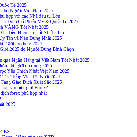
Quốc Tế 2025
t cho Người Việt Nam 2025
hù hợp với các Nhà đầu tư Lớn
Giao Dịch Cổ Phiếu Mỹ & Quốc Tế 2025
ịch VÀNG Tốt Nhất 2025
 CFD Tiền Điện Tử Tốt Nhất 2025
Uy Tín và Nên Dùng Nhất 2025
hế Giới tin dùng 2025
 Giới 2025 do Người Dùng Bình Chọn
n qua Ngân Hàng tại Việt Nam Tốt Nhất 2025
ược thế giới tin dùng 2025
Được Yêu Thích Nhất Việt Nam 2025
 Trợ Tiếng Việt Tốt Nhất 2025
 Tảng Giao Dịch Xuất Sắc 2025
loại sàn môi giới Forex?
 dịch forex phù hợp nhất
25
ất 2025
 TCBS