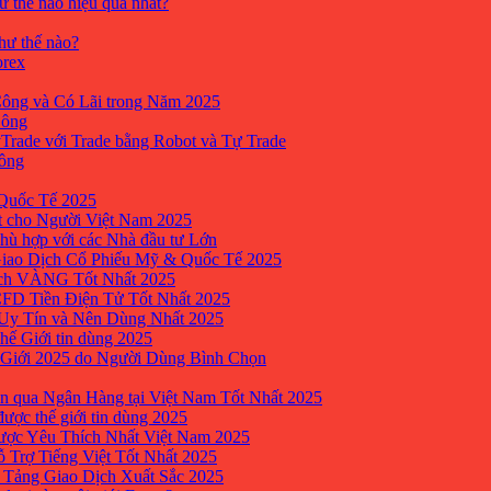
ư thế nào hiệu quả nhất?
như thế nào?
orex
ông và Có Lãi trong Năm 2025
Công
yTrade với Trade bằng Robot và Tự Trade
công
Quốc Tế 2025
t cho Người Việt Nam 2025
hù hợp với các Nhà đầu tư Lớn
Giao Dịch Cổ Phiếu Mỹ & Quốc Tế 2025
ịch VÀNG Tốt Nhất 2025
 CFD Tiền Điện Tử Tốt Nhất 2025
 Uy Tín và Nên Dùng Nhất 2025
hế Giới tin dùng 2025
 Giới 2025 do Người Dùng Bình Chọn
n qua Ngân Hàng tại Việt Nam Tốt Nhất 2025
ược thế giới tin dùng 2025
Được Yêu Thích Nhất Việt Nam 2025
ỗ Trợ Tiếng Việt Tốt Nhất 2025
 Tảng Giao Dịch Xuất Sắc 2025