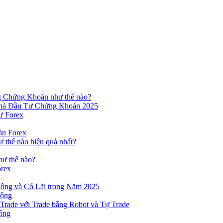
ng Chứng Khoán như thế nào?
hà Đầu Tư Chứng Khoán 2025
ư Forex
àn Forex
ư thế nào hiệu quả nhất?
hư thế nào?
orex
ông và Có Lãi trong Năm 2025
Công
yTrade với Trade bằng Robot và Tự Trade
ông