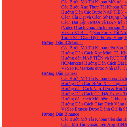
Các Bước Mở Tài Khoản Mới trên 
Các Bước Xác Thực Tài Khoản XT
Hướng Dẫn Các Bước NẠP TIỀN –
Cách Cài Đặt và Cách Sử Dụng Ứ
Cách Đặt Lệnh MUA và BÁN trên 
[Video] Cách Giao Dịch trên sàn XT
Vì sao XTB là Sàn Forex Tốt Nhất
Top 5 Sàn Giao Dịch Forex, Hàng
Hướng Dẫn ICMarkets
Các Bước Mở Tài Khoản trên Sàn IC
Hướng Dẫn Cách Xác Minh Tài Kho
Hướng dẫn NẠP TIỀN và RÚT TIỀN 
[ICMarkets] Hướng Dẫn Cách Đặt Lệ
Vì Sao ICMarkets được Nhà Đầu T
Hướng Dẫn Exness
Các Bước Mở Tài Khoản Giao Dịch 
Hướng Dẫn Các Bước Xác Thực Tà
Hướng dẫn Cách Nạp Tiền & Rút Ti
Hướng Dẫn Cách Cài Đặt Exness Tr
Hướng dẫn cách Mở thêm tài khoản g
Hướng Dẫn Cách Giao Dịch Vàng (
Vì Sao Exness Được Đánh Giá là S
Hướng Dẫn Binance
Các Bước Mở Tài Khoản trên sàn B
Cách Mở Tài Khoản trên App BIN