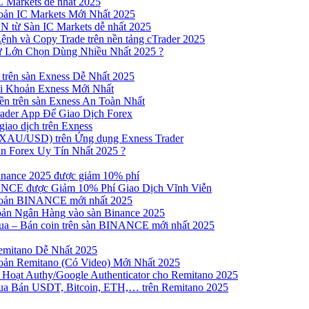
 Markets dễ nhất 2025
ản IC Markets Mới Nhất 2025
từ Sàn IC Markets dễ nhất 2025
nh và Copy Trade trên nền tảng cTrader 2025
ư Lớn Chọn Dùng Nhiều Nhất 2025 ?
trên sàn Exness Dễ Nhất 2025
 Khoản Exness Mới Nhất
n trên sàn Exness An Toàn Nhất
ader App Để Giao Dịch Forex
iao dịch trên Exness
XAU/USD) trên Ứng dụng Exness Trader
n Forex Uy Tín Nhất 2025 ?
inance 2025 được giảm 10% phí
NCE được Giảm 10% Phí Giao Dịch Vĩnh Viễn
oản BINANCE mới nhất 2025
ản Ngân Hàng vào sàn Binance 2025
 Mua – Bán coin trên sàn BINANCE mới nhất 2025
emitano Dễ Nhất 2025
ản Remitano (Có Video) Mới Nhất 2025
Hoạt Authy/Google Authenticator cho Remitano 2025
a Bán USDT, Bitcoin, ETH,… trên Remitano 2025