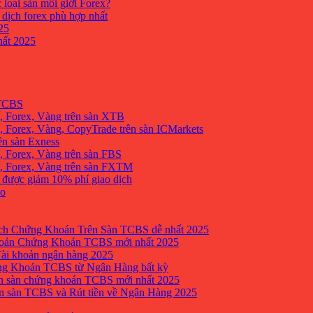
 loại sàn môi giới Forex?
 dịch forex phù hợp nhất
25
ất 2025
 TCBS
, Forex, Vàng trên sàn XTB
 Forex, Vàng, CopyTrade trên sàn ICMarkets
ên sàn Exness
 Forex, Vàng trên sàn FBS
, Forex, Vàng trên sàn FXTM
e được giảm 10% phí giao dịch
no
h Chứng Khoán Trên Sàn TCBS dễ nhất 2025
oản Chứng Khoán TCBS mới nhất 2025
Tài khoản ngân hàng 2025
ng Khoán TCBS từ Ngân Hàng bất kỳ
n sàn chứng khoán TCBS mới nhất 2025
 sàn TCBS và Rút tiền về Ngân Hàng 2025