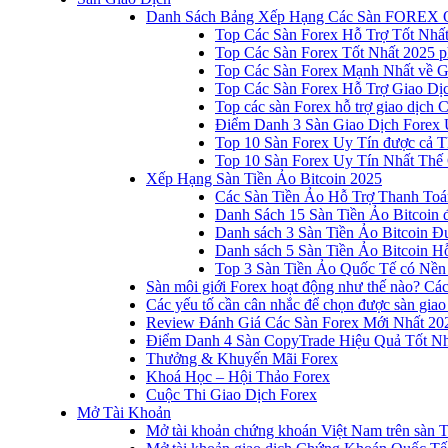
Danh Sách Bảng Xếp Hạng Các Sàn FOREX 
Top Các Sàn Forex Hỗ Trợ Tốt Nhấ
Top Các Sàn Forex Tốt Nhất 2025 p
Top Các Sàn Forex Mạnh Nhất về 
Top Các Sàn Forex Hỗ Trợ Giao D
Top các sàn Forex hỗ trợ giao dịch
Điểm Danh 3 Sàn Giao Dịch Forex 
Top 10 Sàn Forex Uy Tín được cả T
Top 10 Sàn Forex Uy Tín Nhất Thế
Xếp Hạng Sàn Tiền Ảo Bitcoin 2025
Các Sàn Tiền Ảo Hỗ Trợ Thanh Toá
Danh Sách 15 Sàn Tiền Ảo Bitcoin đ
Danh sách 3 Sàn Tiền Ảo Bitcoin 
Danh sách 5 Sàn Tiền Ảo Bitcoin Hỗ
Top 3 Sàn Tiền Ảo Quốc Tế có Nền
Sàn môi giới Forex hoạt động như thế nào? Các 
Các yếu tố cần cân nhắc để chọn được sàn giao
Review Đánh Giá Các Sàn Forex Mới Nhất 20
Điểm Danh 4 Sàn CopyTrade Hiệu Quả Tốt Nh
Thưởng & Khuyến Mãi Forex
Khoá Học – Hội Thảo Forex
Cuộc Thi Giao Dịch Forex
Mở Tài Khoản
Mở tài khoản chứng khoán Việt Nam trên sàn