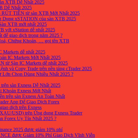
sàn XTB Dễ Nhất 2025
B Dễ Nhất 2025
 RÚT TIỀN từ sàn XTB Mới Nhất 2025
ng Dụng xSTATION của sàn XTB 2025
Sàn XTB mới nhất 2025
B với xStation dễ nhất 2025
 để giao dịch trong năm 2025 ?
 Hoá, Chứng Khoán, … gọi tên XTB
 Markets dễ nhất 2025
ản IC Markets Mới Nhất 2025
từ Sàn IC Markets dễ nhất 2025
nh và Copy Trade trên nền tảng cTrader 2025
ư Lớn Chọn Dùng Nhiều Nhất 2025 ?
trên sàn Exness Dễ Nhất 2025
i Khoản Exness Mới Nhất
ền trên sàn Exness An Toàn Nhất
ader App Để Giao Dịch Forex
iao dịch trên Exness
XAU/USD) trên Ứng dụng Exness Trader
àn Forex Uy Tín Nhất 2025 ?
inance 2025 được giảm 10% phí
ANCE được Giảm 10% Phí Giao Dịch Vĩnh Viễn