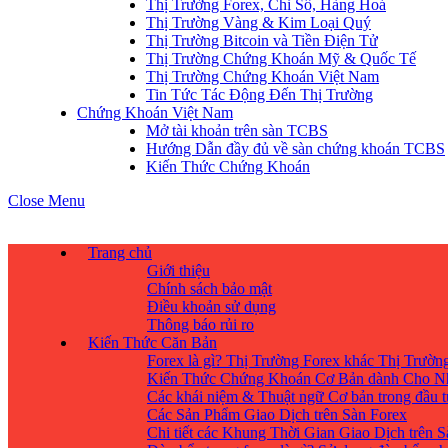
Thị Trường Forex, Chỉ Số, Hàng Hoá
Thị Trường Vàng & Kim Loại Quý
Thị Trường Bitcoin và Tiền Điện Tử
Thị Trường Chứng Khoán Mỹ & Quốc Tế
Thị Trường Chứng Khoán Việt Nam
Tin Tức Tác Động Đến Thị Trường
Chứng Khoán Việt Nam
Mở tài khoản trên sàn TCBS
Hướng Dẫn đầy đủ về sàn chứng khoán TCBS
Kiến Thức Chứng Khoán
Close Menu
Trang chủ
Giới thiệu
Chính sách bảo mật
Điều khoản sử dụng
Thông báo rủi ro
Kiến Thức Căn Bản
Forex là gì? Thị Trường Forex khác Thị Trườ
Kiến Thức Chứng Khoán Cơ Bản dành Cho N
Các khái niệm & Thuật ngữ Cơ bản trong đầu 
Các Sản Phẩm Giao Dịch trên Sàn Forex
Chi tiết các Khung Thời Gian Giao Dịch trên 