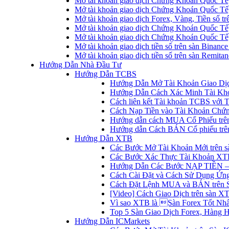
Mở tài khoản giao dịch Chứng Khoán Quốc Tế
Mở tài khoản giao dịch Chứng Khoán Quốc Tế,
Mở tài khoản giao dịch Forex, Vàng, Tiền số tr
Mở tài khoản giao dịch Chứng Khoán Quốc Tế,
Mở tài khoản giao dịch Chứng Khoán Quốc Tế
Mở tài khoản giao dịch tiền số trên sàn Binanc
Mở tài khoản giao dịch tiền số trên sàn Remita
Hướng Dẫn Nhà Đầu Tư
Hướng Dẫn TCBS
Hướng Dẫn Mở Tài Khoản Giao Dịc
Hướng Dẫn Cách Xác Minh Tài Kh
Cách liên kết Tài khoản TCBS với 
Cách Nạp Tiền vào Tài Khoản Chứ
Hướng dẫn cách MUA Cổ Phiếu trê
Hướng dẫn Cách BÁN Cổ phiếu trên
Hướng Dẫn XTB
Các Bước Mở Tài Khoản Mới trên 
Các Bước Xác Thực Tài Khoản XT
Hướng Dẫn Các Bước NẠP TIỀN –
Cách Cài Đặt và Cách Sử Dụng Ứ
Cách Đặt Lệnh MUA và BÁN trên 
[Video] Cách Giao Dịch trên sàn XT
Vì sao XTB là Sàn Forex Tốt Nhất
Top 5 Sàn Giao Dịch Forex, Hàng 
Hướng Dẫn ICMarkets