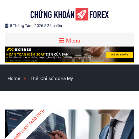
Skip
to
content
Blog chia sẻ về Chứng Khoán và Forex
CHỨNG KHOÁN FOREX
8 Tháng Tám, 2026 5:24 chiều
Menu
Home
Thẻ:
Chỉ số đô-la Mỹ
CHIẾN LƯỢC GIAO DỊCH