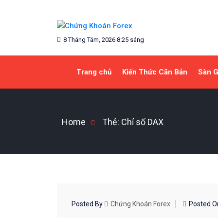
Skip
to
content
Blog chia sẻ về Chứng Khoán và Forex
CHỨNG KHOÁN FOREX
8 Tháng Tám, 2026 8:25 sáng
Trang chủ
Kiến Thức Căn Bản
Sàn G
Home
Thẻ:
Chỉ số DAX
CHIẾN LƯỢC GIAO DỊCH
Posted By
Chứng Khoán Forex
Posted 