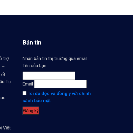
Bản tin
ỗ trợ
Nhận bản tin thị trường qua email
6
→
Tên của bạn
Tốt
ầu Tư
Email
Tôi đã đọc và đồng ý với chính
iao
sách bảo mật
i Việt