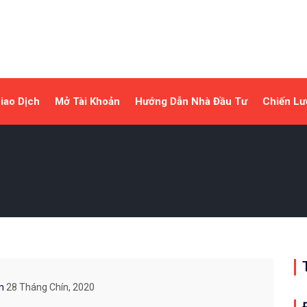
iao Dịch
Mở Tài Khoản
Hướng Dẫn Nhà Đầu Tư
Chiến Lư
On
28 Tháng Chín, 2020