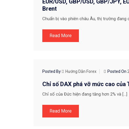
EUR/USD, GBP/USD, GBP/JPY, EUR
Brent
Chuẩn bị vào phiên châu Âu, thị trường đang c
Read More
THỊ TRƯỜNG FOREX
Posted By
Hướng Dẫn Forex
Posted On
Chỉ số DAX phá vỡ mức cao của 
Chỉ số của Đức hiện đang tăng hơn 2% và […]
Read More