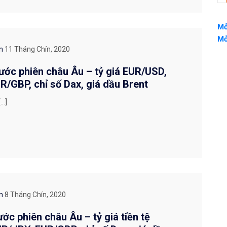
Mở
Mở
On
11 Tháng Chín, 2020
ước phiên châu Âu – tỷ giá EUR/USD,
/GBP, chỉ số Dax, giá dầu Brent
[…]
On
8 Tháng Chín, 2020
ước phiên châu Âu – tỷ giá tiền tệ