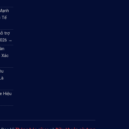
 Mạnh
c Tế
ỗ trợ
2026
→
àn
 Xác
êu
Là
e Hiệu