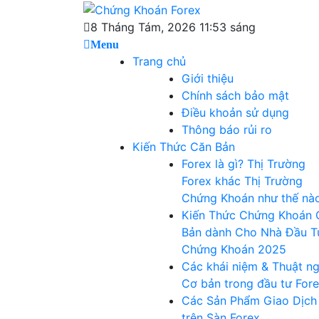
Skip
Chứng Khoán
to
Blog chia sẻ về Chứng Khoán và Forex
8 Tháng Tám, 2026 11:53 sáng
content
Menu
Forex
Trang chủ
Giới thiệu
Chính sách bảo mật
Điều khoản sử dụng
Thông báo rủi ro
Kiến Thức Căn Bản
Forex là gì? Thị Trường
Forex khác Thị Trường
Chứng Khoán như thế nà
Kiến Thức Chứng Khoán 
Bản dành Cho Nhà Đầu T
Chứng Khoán 2025
Các khái niệm & Thuật n
Cơ bản trong đầu tư For
Các Sản Phẩm Giao Dịch
trên Sàn Forex