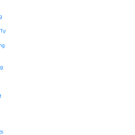
g
 Tự
ng
ng
t
ới