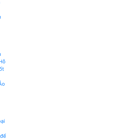
n
n
n
 Hỗ
ốt
Ảo
ại
 để