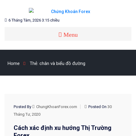
Skip
to
content
Blog chia sẻ về Chứng Khoán và Forex
CHỨNG KHOÁN FOREX
6 Tháng Tám, 2026 3:15 chiều
Menu
Home
Thẻ:
chân và biểu đồ đường
KIẾN THỨC FOREX
Posted By
ChungKhoanForex.com
Posted On
30
Tháng Tư, 2020
Cách xác định xu hướng Thị Trường
Forex