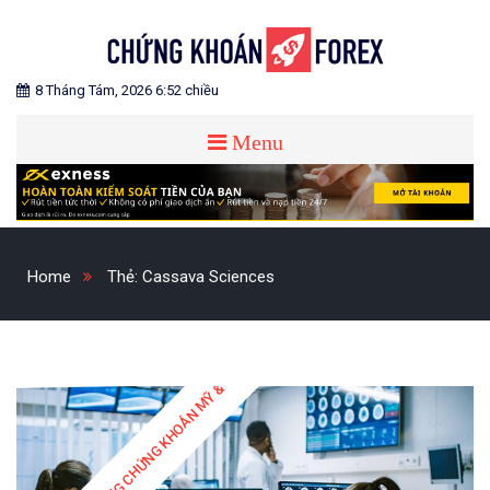
Skip
to
content
Blog chia sẻ về Chứng Khoán và Forex
CHỨNG KHOÁN FOREX
8 Tháng Tám, 2026 6:52 chiều
Menu
Home
Thẻ:
Cassava Sciences
THỊ TRƯỜNG CHỨNG KHOÁN MỸ & QUỐC TẾ