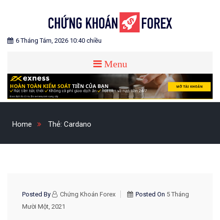
Skip
to
content
Blog chia sẻ về Chứng Khoán và Forex
CHỨNG KHOÁN FOREX
6 Tháng Tám, 2026 10:40 chiều
Menu
Home
Thẻ:
Cardano
CHIẾN LƯỢC GIAO DỊCH
Posted By
Chứng Khoán Forex
Posted On
5 Tháng
Mười Một, 2021