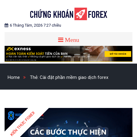
Skip
to
content
Blog chia sẻ về Chứng Khoán và Forex
CHỨNG KHOÁN FOREX
6 Tháng Tám, 2026 7:27 chiều
Menu
Home
Thẻ:
Cài đặt phần mềm giao dịch forex
KIẾN THỨC FOREX