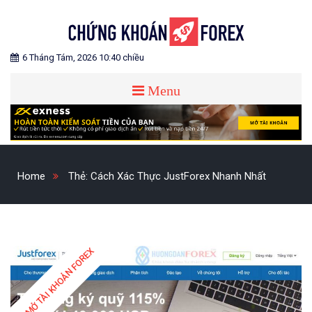
Skip
to
content
Blog chia sẻ về Chứng Khoán và Forex
CHỨNG KHOÁN FOREX
6 Tháng Tám, 2026 10:40 chiều
Menu
Home
Thẻ:
Cách Xác Thực JustForex Nhanh Nhất
MỞ TÀI KHOẢN FOREX