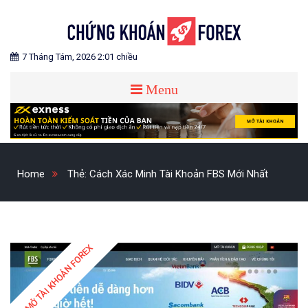
Skip
to
content
Blog chia sẻ về Chứng Khoán và Forex
CHỨNG KHOÁN FOREX
7 Tháng Tám, 2026 2:01 chiều
Menu
Home
Thẻ:
Cách Xác Minh Tài Khoản FBS Mới Nhất
MỞ TÀI KHOẢN FOREX