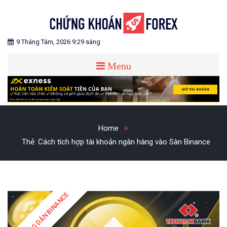
Skip
to
content
Blog chia sẻ về Chứng Khoán và Forex
CHỨNG KHOÁN FOREX
9 Tháng Tám, 2026 9:29 sáng
Menu
Home
Thẻ:
Cách tích hợp tài khoản ngân hàng vào Sàn Binance
HƯỚNG DẪN BINANCE