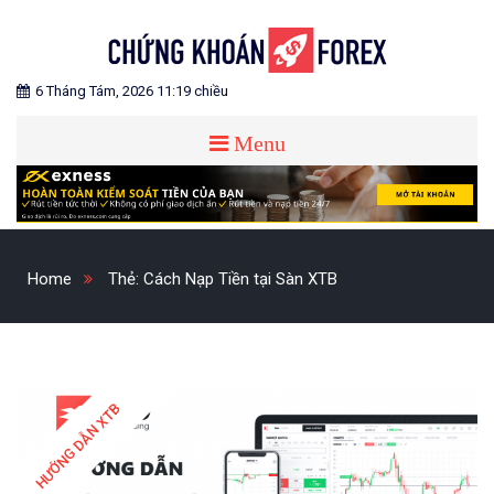
Skip
to
content
Blog chia sẻ về Chứng Khoán và Forex
CHỨNG KHOÁN FOREX
6 Tháng Tám, 2026 11:19 chiều
Menu
Home
Thẻ:
Cách Nạp Tiền tại Sàn XTB
HƯỚNG DẪN XTB