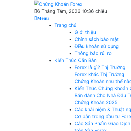
Skip
Chứng Khoán
to
Blog chia sẻ về Chứng Khoán và Forex
6 Tháng Tám, 2026 10:36 chiều
content
Menu
Forex
Trang chủ
Giới thiệu
Chính sách bảo mật
Điều khoản sử dụng
Thông báo rủi ro
Kiến Thức Căn Bản
Forex là gì? Thị Trường
Forex khác Thị Trường
Chứng Khoán như thế nà
Kiến Thức Chứng Khoán 
Bản dành Cho Nhà Đầu T
Chứng Khoán 2025
Các khái niệm & Thuật n
Cơ bản trong đầu tư For
Các Sản Phẩm Giao Dịch
trên Sàn Forex