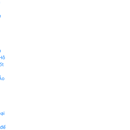
n
n
n
 Hỗ
ốt
Ảo
ại
 để