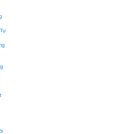
g
 Tự
ng
ng
t
ới