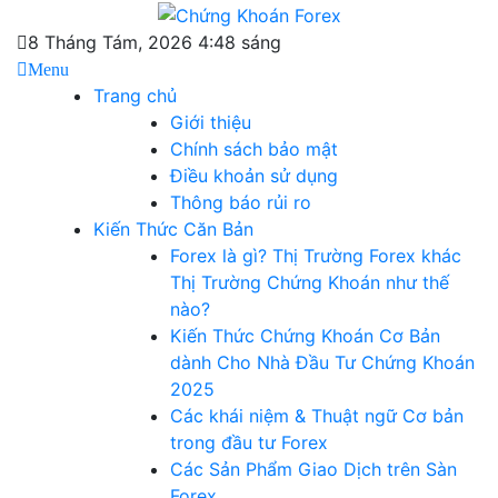
Skip
Chứng Khoán Forex
to
Blog chia sẻ về Chứng Khoán và Forex
8 Tháng Tám, 2026 4:48 sáng
content
Menu
Trang chủ
Giới thiệu
Chính sách bảo mật
Điều khoản sử dụng
Thông báo rủi ro
Kiến Thức Căn Bản
Forex là gì? Thị Trường Forex khác
Thị Trường Chứng Khoán như thế
nào?
Kiến Thức Chứng Khoán Cơ Bản
dành Cho Nhà Đầu Tư Chứng Khoán
2025
Các khái niệm & Thuật ngữ Cơ bản
trong đầu tư Forex
Các Sản Phẩm Giao Dịch trên Sàn
Forex