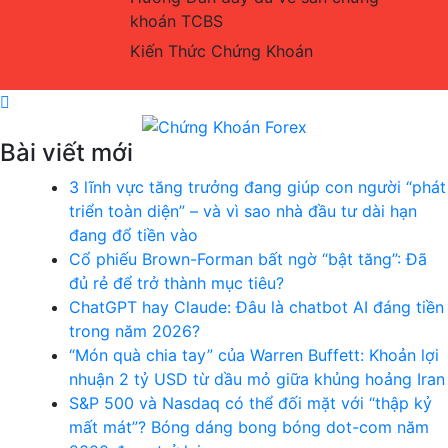
khoán TCBS
Kiến Thức Chứng Khoán
Bài viết mới
Chứng Khoán Forex
Blog chia sẻ về Chứng Khoán và Forex
3 lĩnh vực tăng trưởng đang giúp con người “phát
triển toàn diện” – và vì sao nhà đầu tư dài hạn
đang đổ tiền vào
Cổ phiếu Brown-Forman bất ngờ “bật tăng”: Đã
đủ rẻ để trở thành mục tiêu?
ChatGPT hay Claude: Đâu là chatbot AI đáng tiền
trong năm 2026?
“Món quà chia tay” của Warren Buffett: Khoản lợi
nhuận 2 tỷ USD từ dầu mỏ giữa khủng hoảng Iran
S&P 500 và Nasdaq có thể đối mặt với “thập kỷ
mất mát”? Bóng dáng bong bóng dot-com năm