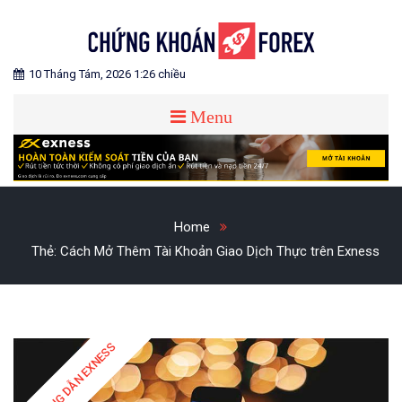
Skip
to
content
Blog chia sẻ về Chứng Khoán và Forex
CHỨNG KHOÁN FOREX
10 Tháng Tám, 2026 1:26 chiều
Menu
Home
Thẻ:
Cách Mở Thêm Tài Khoản Giao Dịch Thực trên Exness
HƯỚNG DẪN EXNESS