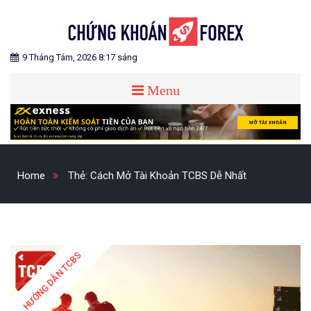
Skip
to
content
Blog chia sẻ về Chứng Khoán và Forex
CHỨNG KHOÁN FOREX
9 Tháng Tám, 2026 8:17 sáng
Menu
Home
Thẻ:
Cách Mở Tài Khoản TCBS Dễ Nhất
HƯỚNG DẪN TCBS