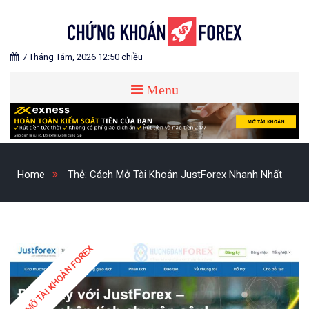
Skip
to
content
Blog chia sẻ về Chứng Khoán và Forex
CHỨNG KHOÁN FOREX
7 Tháng Tám, 2026 12:50 chiều
Menu
Home
Thẻ:
Cách Mở Tài Khoản JustForex Nhanh Nhất
MỞ TÀI KHOẢN FOREX