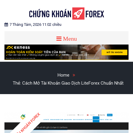
Skip
to
content
Blog chia sẻ về Chứng Khoán và Forex
CHỨNG KHOÁN FOREX
7 Tháng Tám, 2026 11:02 chiều
Menu
Home
Thẻ:
Cách Mở Tài Khoản Giao Dịch LiteForex Chuẩn Nhất
MỞ TÀI KHOẢN FOREX