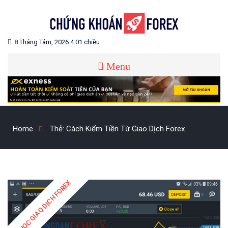
Skip
to
content
Blog chia sẻ về Chứng Khoán và Forex
CHỨNG KHOÁN FOREX
8 Tháng Tám, 2026 4:01 chiều
Menu
Home
Thẻ:
Cách Kiếm Tiền Từ Giao Dịch Forex
HỌC GIAO DỊCH FOREX