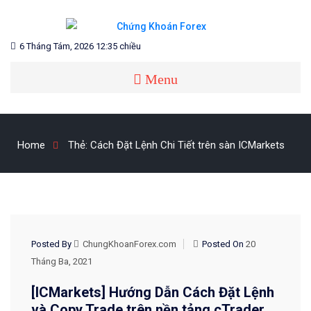
Skip
to
content
Blog chia sẻ về Chứng Khoán và Forex
CHỨNG KHOÁN FOREX
6 Tháng Tám, 2026 12:35 chiều
Menu
Home
Thẻ:
Cách Đặt Lệnh Chi Tiết trên sàn ICMarkets
HỌC GIAO DỊCH FOREX
Posted By
ChungKhoanForex.com
Posted On
20
Tháng Ba, 2021
[ICMarkets] Hướng Dẫn Cách Đặt Lệnh
và Copy Trade trên nền tảng cTrader