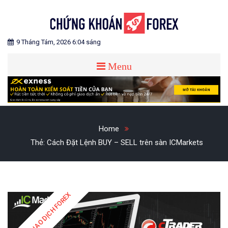
Skip
to
content
Blog chia sẻ về Chứng Khoán và Forex
CHỨNG KHOÁN FOREX
9 Tháng Tám, 2026 6:04 sáng
Menu
Home
Thẻ:
Cách Đặt Lệnh BUY – SELL trên sàn ICMarkets
HỌC GIAO DỊCH FOREX