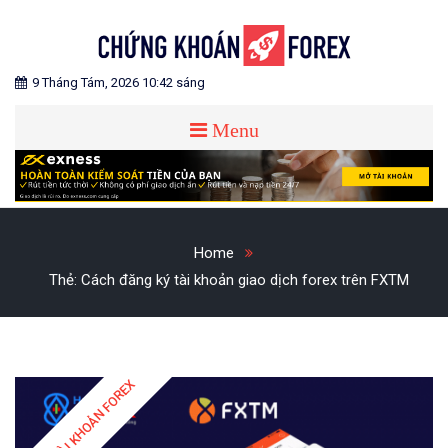
Skip
to
content
Blog chia sẻ về Chứng Khoán và Forex
CHỨNG KHOÁN FOREX
9 Tháng Tám, 2026 10:42 sáng
Menu
Home
Thẻ:
Cách đăng ký tài khoản giao dịch forex trên FXTM
MỞ TÀI KHOẢN FOREX